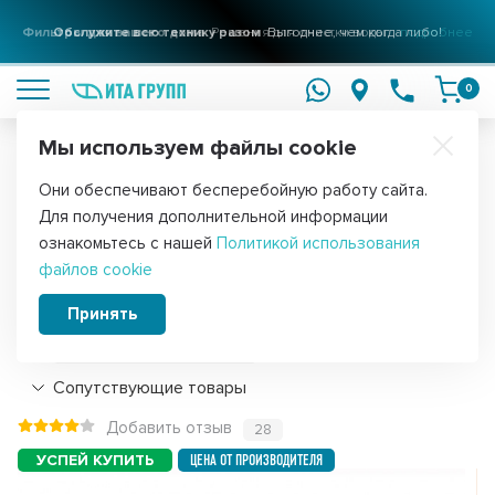
Фильтры для вашего дома
Решения для очистки воды
подробнее
0
Мы используем файлы cookie
Обратите внимание!
Они обеспечивают бесперебойную работу сайта.
Главная
Фильтры для воды
Фильтры-насадки
Для получения дополнительной информации
Картридж 5" к насадке на кран,
ознакомьтесь с нашей
Политикой использования
файлов cookie
F30408
Принять
Подробнее
Сопутствующие товары
Добавить отзыв
28