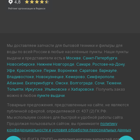
Мы доставляем запчасти для бытовой техники и фильтры для
воды по всей России в любые населённые пункты. Наши пункты
выдачи и представители есть в
Москве
,
Санкт-Петербурге
,
Новосибирске
,
Нижнем Новгороде
,
Самаре
,
Ростове-на-Дону
,
Уфе
,
Красноярске
,
Перми
,
Воронеже
,
Саратове
,
Барнауле
,
Владивостоке
,
Новокузнецке
,
Кемерово
,
Симферополе
,
Абакане
,
Екатеринбурге
,
Омске
,
Волгограде
,
Сочи
,
Тюмени
,
Тольятти
,
Иркутске
,
Ульяновске
и
Хабаровске
. Получить заказ
можно в любом
пункте выдачи
.
Товарные предложения, представленные на сайте, не являются
публичной офертой, определяемой ст. 437 (2) ГК РФ.
Мы используем cookies для быстрой и удобной работы сайта.
Продолжая пользоваться сайтом, вы принимаете
политику
конфиденциальности и условия обработки персональных данных
.
2011-2026 © ИТА ГРУПП — интернет-магазин запчастей для