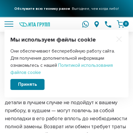
Обслужите всю технику разом
Выгоднее, чем когда либо!
подробнее
0
Мы используем файлы cookie
Обратите внимание!
Они обеспечивают бесперебойную работу сайта.
Главная
Для получения дополнительной информации
Поиск запчастей по моделям
ознакомьтесь с нашей
Политикой использования
файлов cookie
Подобрать идеально совместимую запчасть на
Принять
замену — задача настолько же сложная,
насколько и важная. Неправильно выбранные
детали в лучшем случае не подойдут к вашему
прибору, в худшем — могут повлечь за собой
неполадки в его работе вплоть до необходимости
полной замены. Возврат или обмен требует траты