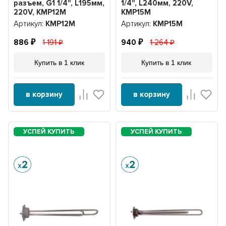
разъем, G1 1/4", L195мм,
1/4", L240мм, 220V,
220V, KMР12М
KMР15М
Артикул:
KMР12М
Артикул:
KMР15М
886
1 191
940
1 264
Купить в 1 клик
Купить в 1 клик
в корзину
в корзину