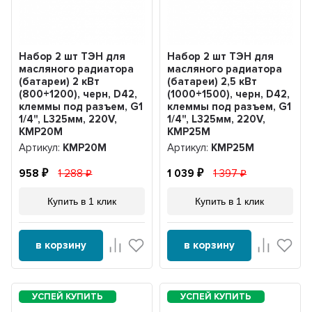
Набор 2 шт ТЭН для
Набор 2 шт ТЭН для
масляного радиатора
масляного радиатора
(батареи) 2 кВт
(батареи) 2,5 кВт
(800+1200), черн, D42,
(1000+1500), черн, D42,
клеммы под разъем, G1
клеммы под разъем, G1
1/4", L325мм, 220V,
1/4", L325мм, 220V,
KMР20М
KMР25М
Артикул:
KMР20М
Артикул:
KMР25М
958
1 288
1 039
1 397
Купить в 1 клик
Купить в 1 клик
в корзину
в корзину