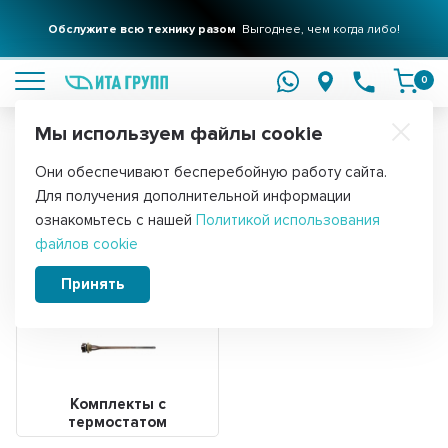
Обслужите всю технику разом
Выгоднее, чем когда либо!
подробнее
0
Мы используем файлы cookie
Обратите внимание!
Они обеспечивают бесперебойную работу сайта.
Главная
Запчасти для радиаторов и конвекторов
Для получения дополнительной информации
ТЭНы для радиаторов отопления
ознакомьтесь с нашей
Политикой использования
файлов cookie
(батарей)
Принять
Комплекты с
термостатом