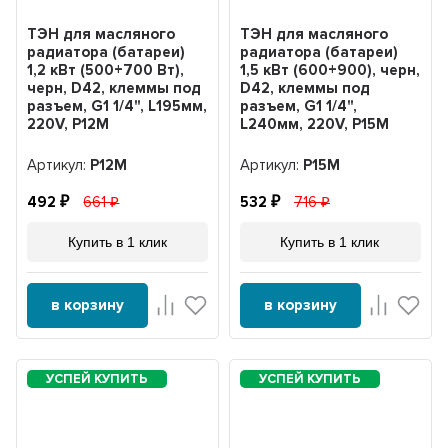
ТЭН для масляного
ТЭН для масляного
радиатора (батареи)
радиатора (батареи)
1,2 кВт (500+700 Вт),
1,5 кВт (600+900), черн,
черн, D42, клеммы под
D42, клеммы под
разъем, G1 1/4", L195мм,
разъем, G1 1/4",
220V, Р12М
L240мм, 220V, Р15М
Артикул:
Р12М
Артикул:
Р15М
492
661
532
716
Купить в 1 клик
Купить в 1 клик
в корзину
в корзину