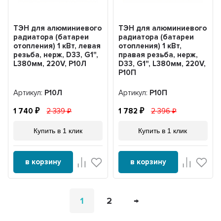
ТЭН для алюминиевого
ТЭН для алюминиевого
радиатора (батареи
радиатора (батареи
отопления) 1 кВт, левая
отопления) 1 кВт,
резьба, нерж, D33, G1",
правая резьба, нерж,
L380мм, 220V, Р10Л
D33, G1", L380мм, 220V,
Р10П
Артикул:
Р10Л
Артикул:
Р10П
1 740
2 339
1 782
2 396
Купить в 1 клик
Купить в 1 клик
в корзину
в корзину
1
2
→