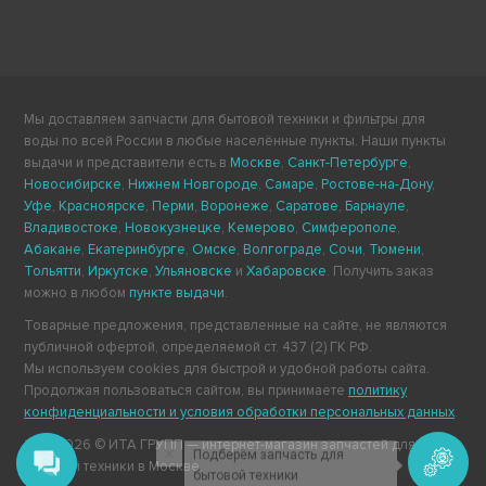
Мы доставляем запчасти для бытовой техники и фильтры для
воды по всей России в любые населённые пункты. Наши пункты
выдачи и представители есть в
Москве
,
Санкт-Петербурге
,
Новосибирске
,
Нижнем Новгороде
,
Самаре
,
Ростове-на-Дону
,
Уфе
,
Красноярске
,
Перми
,
Воронеже
,
Саратове
,
Барнауле
,
Владивостоке
,
Новокузнецке
,
Кемерово
,
Симферополе
,
Абакане
,
Екатеринбурге
,
Омске
,
Волгограде
,
Сочи
,
Тюмени
,
Тольятти
,
Иркутске
,
Ульяновске
и
Хабаровске
. Получить заказ
можно в любом
пункте выдачи
.
Товарные предложения, представленные на сайте, не являются
публичной офертой, определяемой ст. 437 (2) ГК РФ.
Мы используем cookies для быстрой и удобной работы сайта.
Продолжая пользоваться сайтом, вы принимаете
политику
конфиденциальности и условия обработки персональных данных
.
2011-2026 © ИТА ГРУПП — интернет-магазин запчастей для
Подберём запчасть для
бытовой техники в Москве.
бытовой техники