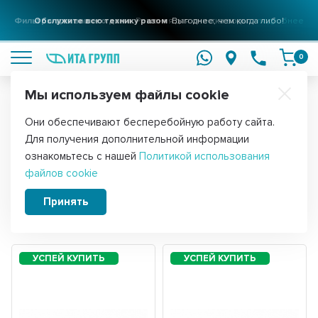
Фильтры для вашего дома
Решения для очистки воды
подробнее
0
Мы используем файлы cookie
Обратите внимание!
Они обеспечивают бесперебойную работу сайта.
Главная
Запчасти для воздушного оборудования
Для получения дополнительной информации
ТЭНы гибкие сухие
ознакомьтесь с нашей
Политикой использования
файлов cookie
Принять
Сортировать:
Фильтры