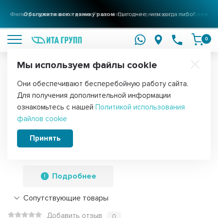
Фильтры для вашего дома
Решения для очистки воды
подробнее
0
Мы используем файлы cookie
Обратите внимание!
Они обеспечивают бесперебойную работу сайта.
Главная
Фильтры для воды
Картриджи
Картриджи грубой оч
Для получения дополнительной информации
Набор 2 шт Картридж для фильтра
ознакомьтесь с нашей
Политикой использования
файлов cookie
воды ИТА полипропиленовый PP 20"
20 мкм для корпуса Big Blue (Jumbo),
Принять
KMF30104-20
Подробнее
Сопутствующие товары
Добавить отзыв
0