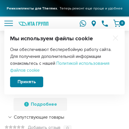
Ремкомплекты для Thermex.
Теперь ремонт еще проще и удобнее
подробнее
0
Мы используем файлы cookie
Обратите внимание!
Они обеспечивают бесперебойную работу сайта.
Главная
Фильтры для воды
Картриджи
Картриджи грубой оч
Для получения дополнительной информации
Набор 2 шт Картридж для фильтра
ознакомьтесь с нашей
Политикой использования
файлов cookie
воды ИТА полипропиленовая нить PS
10" 5 мкм для корпуса Big Blue (Jumbo),
Принять
KMF30203-5
Подробнее
Сопутствующие товары
Добавить отзыв
0