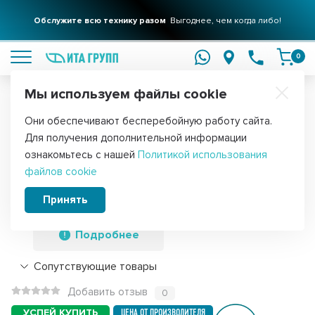
Фильтры для вашего дома
Обслужите всю технику разом
Решения для очистки воды
Выгоднее, чем когда либо!
подробнее
подробнее
0
Мы используем файлы cookie
Обратите внимание!
Они обеспечивают бесперебойную работу сайта.
Главная
Фильтры для воды
Картриджи
Картриджи грубой оч
Для получения дополнительной информации
Набор 3шт Картридж для фильтра
ознакомьтесь с нашей
Политикой использования
файлов cookie
воды ИТА полипропиленовый PP 5" 5
мкм, KMF30105-5-3
Принять
Подробнее
Сопутствующие товары
Добавить отзыв
0