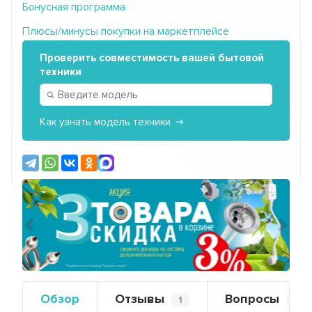
Бонусная программа
Плюсы/минусы покупки на маркетплейсе
Проверить совместимость вашей бытовой
техники
Как узнать модель техники
Предыдущий
Сле
Обзор
Отзывы
Вопросы
1
0