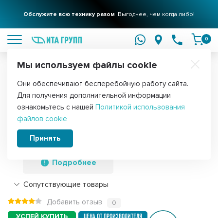
Обслужите всю технику разом
Выгоднее, чем когда либо!
подробнее
0
Мы используем файлы cookie
Обратите внимание!
Они обеспечивают бесперебойную работу сайта.
Главная
Фильтры для воды
Картриджи
Картриджи грубой оч
Для получения дополнительной информации
Набор 5шт Картридж для фильтра
ознакомьтесь с нашей
Политикой использования
файлов cookie
воды ИТА полипропиленовый PP 10" 10
мкм, KMF30101-10-5
Принять
Подробнее
Сопутствующие товары
Добавить отзыв
0