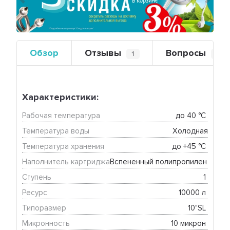
Предыдущий
Сле
Обзор
Отзывы
Вопросы
1
0
Характеристики:
Рабочая температура
до 40 °C 
Температура воды
Холодная
Температура хранения
до +45 °C 
Наполнитель картриджа
Вспененный полипропилен 
Ступень
1 
Ресурс
10000 л 
Типоразмер
10"SL 
Микронность
10 микрон 