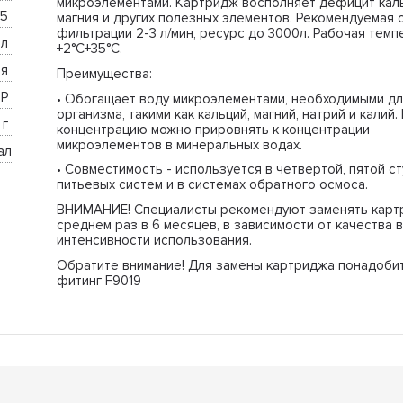
микроэлементами. Картридж восполняет дефицит каль
5 
магния и других полезных элементов. Рекомендуемая 
фильтрации 2-3 л/мин, ресурс до 3000л. Рабочая темп
л 
+2°C+35°C.
я 
Преимущества:
Р 
• Обогащает воду микроэлементами, необходимыми дл
организма, такими как кальций, магний, натрий и калий.
г 
концентрацию можно прировнять к концентрации
микроэлементов в минеральных водах.
ал
• Совместимость - используется в четвертой, пятой с
питьевых систем и в системах обратного осмоса.
ВНИМАНИЕ! Специалисты рекомендуют заменять карт
среднем раз в 6 месяцев, в зависимости от качества 
интенсивности использования.
Обратите внимание! Для замены картриджа понадоби
фитинг F9019