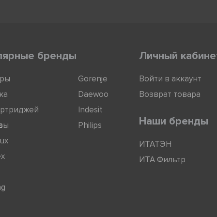
лярные бренды
Личный кабине
оры
Gorenje
Войти в аккаунт
ка
Daewoo
Возврат товара
артриджей
Indesit
Наши бренды
ры
s
Philips
lux
ИТАТЭН
ex
ИТА Фильтр
ng