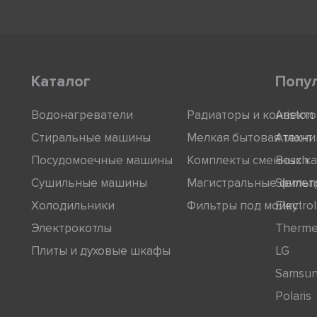
Каталог
Попу
Водонагреватели
Радиаторы и конвект
Ariston
Стиральные машины
Мелкая бытовая техни
Атлант
Посудомоечные машины
Комплекты сменных к
Bosch
Сушильные машины
Магистральные фильт
Siemen
Холодильники
Фильтры под мойку
Electro
Электрокотлы
Therm
Плиты и духовые шкафы
LG
Samsu
Polaris