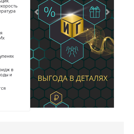
ция,
скорость
ература
Предыдущий
Следующий
я
 Их
тупенях
ридж в
воды и
тся