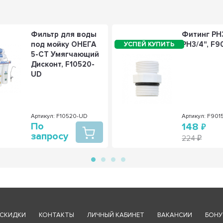
Фильтр для воды
Фитинг РН
под мойку ОНЕГА
РН3/4", F9
5-СТ Умягчающий
Дисконт, F10520-
UD
Артикул: F10520-UD
Артикул: F901
По
148
запросу
224
СКИДКИ
КОНТАКТЫ
ЛИЧНЫЙ КАБИНЕТ
ВАКАНСИИ
БОНУ