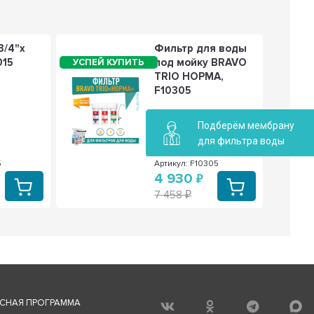
3/4"х
Фильтр для воды
015
под мойку BRAVO
TRIO НОРМА,
F10305
Подберём мембрану
для фильтра воды
5
Артикул: F10305
4 930
7 458
СНАЯ ПРОГРАММА