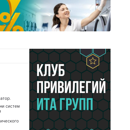
Следующ
атор.
ни систем
я
мического