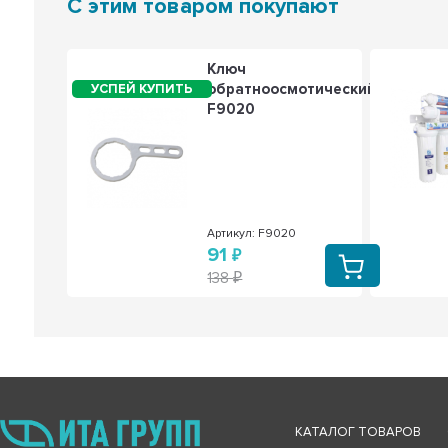
С этим товаром покупают
Ключ
ля
обратноосмотический,
ячей
F9020
еновый
 ,
10
101-10
Артикул: F9020
91
138
КАТАЛОГ ТОВАРОВ