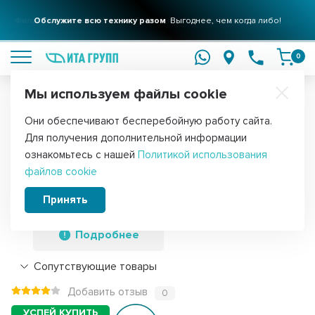
Фильтры для вашего дома
Обслужите всю технику разом
Решения для очистки воды
Выгоднее, чем когда либо!
подробнее
подробнее
0
Мы используем файлы cookie
Обратите внимание!
Они обеспечивают бесперебойную работу сайта.
Главная
Фильтры для воды
Картриджи
Для получения дополнительной информации
Набор 12 шт Картридж для фильтра
ознакомьтесь с нашей
Политикой использования
файлов cookie
воды ИТА полипропиленовый PP 5" 50
мкм, KMF30105-50
Принять
Подробнее
Сопутствующие товары
Добавить отзыв
0