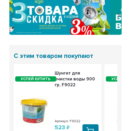
Предыдущий
Сле
С этим товаром покупают
Шунгит для
очистки воды 900
гр, F9022
Артикул: F9022
523