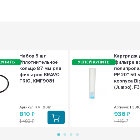
Набор 5 шт
Картридж 
Уплотнительное
фильтра в
кольцо 87 мм для
полипроп
фильтров BRAVO
PP 20" 50 
TRIO, KMF9081
корпуса Bi
(Jumbo), F
Артикул: KMF9081
Артикул: F301
810
936
1 483
1 416