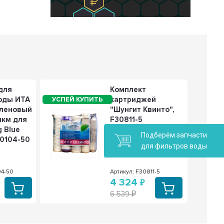
для
Комплект
оды ИТА
картриджей
иленовый
"Шунгит Квинто",
мкм для
F30811-5
g Blue
Подберём запчасти
30104-50
для фильтров воды
04-50
Артикул: F30811-5
4 324
6 539