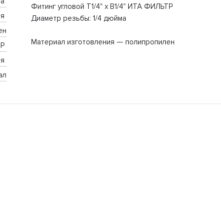
а 
Фитинг угловой T1/4" х B1/4" ИТА ФИЛЬТР
я 
Диаметр резьбы: 1/4 дюйма
ен
Материал изготовления — полипропилен
Р 
я 
ал