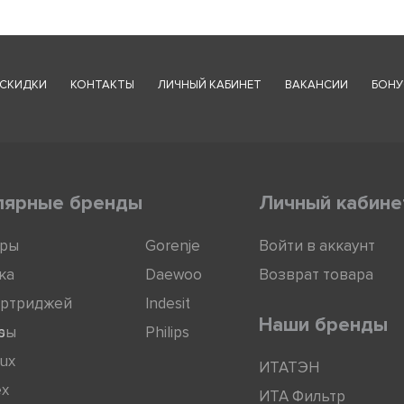
СКИДКИ
КОНТАКТЫ
ЛИЧНЫЙ КАБИНЕТ
ВАКАНСИИ
БОНУ
лярные бренды
Личный кабине
оры
Gorenje
Войти в аккаунт
ка
Daewoo
Возврат товара
артриджей
Indesit
Наши бренды
ры
s
Philips
lux
ИТАТЭН
ex
ИТА Фильтр