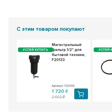
С этим товаром покупают
Магистральный
мой
фильтр 1/2" для
бытовой техники,
F20133
74
Артикул: F20133
1 720
2 602