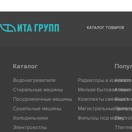
КАТАЛОГ ТОВАРОВ
Каталог
Попу
Водонагреватели
Радиаторы и конвект
Ariston
Стиральные машины
Мелкая бытовая техни
Атлант
Посудомоечные машины
Комплекты сменных к
Bosch
Сушильные машины
Магистральные фильт
Siemen
Холодильники
Фильтры под мойку
Electro
Электрокотлы
Therm