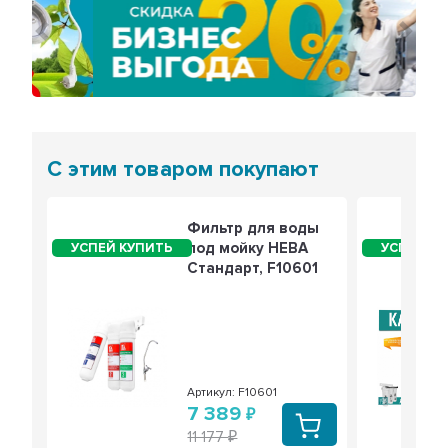
Предыдущий
Сле
С этим товаром покупают
Фильтр для воды
под мойку НЕВА
Стандарт, F10601
Артикул: F10601
7 389
11 177