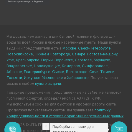
Мы доставляем запчасти для бытовой техники и фильтры для
воды по всей России в любые населённые пункты. Наши пункты
выдачи и представители есть в
Москве
,
Санкт-Петербурге
,
Новосибирске
,
Нижнем Новгороде
,
Самаре
,
Ростове-на-Дону
,
Уфе
,
Красноярске
,
Перми
,
Воронеже
,
Саратове
,
Барнауле
,
Владивостоке
,
Новокузнецке
,
Кемерово
,
Симферополе
,
Абакане
,
Екатеринбурге
,
Омске
,
Волгограде
,
Сочи
,
Тюмени
,
Тольятти
,
Иркутске
,
Ульяновске
и
Хабаровске
. Получить заказ
можно в любом
пункте выдачи
.
Товарные предложения, представленные на сайте, не являются
публичной офертой, определяемой ст. 437 (2) ГК РФ.
Мы используем cookies для быстрой и удобной работы сайта.
Продолжая пользоваться сайтом, вы принимаете
политику
конфиденциальности и условия обработки персональных данных
.
2011-2026 © ИТА ГРУПП — интернет-магазин запчастей для
Подберём запчасти для
бытовой техники в Москве.