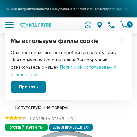
Фильтры для вашего дома
Решения для очистки воды
подробнее
0
Мы используем файлы cookie
Обратите внимание!
Они обеспечивают бесперебойную работу сайта.
Главная
Фильтры для воды
Запчасти для фильтров
Для получения дополнительной информации
Уплотнительное кольцо для ИТА-10,
ознакомьтесь с нашей
Политикой использования
файлов cookie
F9103
Принять
Подробнее
Сопутствующие товары
Добавить отзыв
0