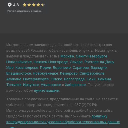
Мы доставляем запчасти для бытовой техники и фильтры для
воды по всей России в любые населённые пункты. Наши пункты
выдачи и представители есть в
Москве
,
Санкт-Петербурге
,
Новосибирске
,
Нижнем Новгороде
,
Самаре
,
Ростове-на-Дону
,
Уфе
,
Красноярске
,
Перми
,
Воронеже
,
Саратове
,
Барнауле
,
Владивостоке
,
Новокузнецке
,
Кемерово
,
Симферополе
,
Абакане
,
Екатеринбурге
,
Омске
,
Волгограде
,
Сочи
,
Тюмени
,
Тольятти
,
Иркутске
,
Ульяновске
и
Хабаровске
. Получить заказ
можно в любом
пункте выдачи
.
Товарные предложения, представленные на сайте, не являются
публичной офертой, определяемой ст. 437 (2) ГК РФ.
Мы используем cookies для быстрой и удобной работы сайта.
Продолжая пользоваться сайтом, вы принимаете
политику
конфиденциальности и условия обработки персональных данных
.