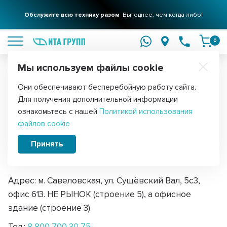
Фильтры для вашего дома
Обслужите всю технику разом
Решения для очистки воды
Выгоднее, чем когда либо!
подробнее
подробнее
0
Мы используем файлы cookie
Обратите внимание!
Они обеспечивают бесперебойную работу сайта.
Главная
Для получения дополнительной информации
Запчасти для бытовой техники в
ознакомьтесь с нашей
Политикой использования
файлов cookie
Москве у м. Савеловская
Принять
Магазин больше не работает.
Адрес
ближайшего магазина в Москве
Адрес:
м. Савеловская, ул. Сущёвский Вал, 5с3,
офис 613. НЕ РЫНОК (строение 5), а офисное
здание (строение 3)
Тел.:
8 800 700 30 75