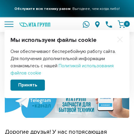
Фильтры для вашего дома
Обслужите всю технику разом
Решения для очистки воды
Выгоднее, чем когда либо!
подробнее
подробнее
0
Мы используем файлы cookie
Обратите внимание!
Они обеспечивают бесперебойную работу сайта.
Главная
Для получения дополнительной информации
ИТА ГРУПП теперь в Telegram!
ознакомьтесь с нашей
Политикой использования
файлов cookie
Принять
Дорогие друзья! У нас потрясающая