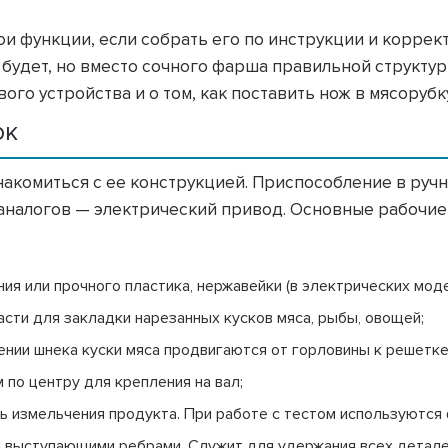
и функции, если собрать его по инструкции и коррект
а будет, но вместо сочного фарша правильной структу
го устройства и о том, как поставить нож в мясорубку
ок
знакомиться с ее конструкцией. Приспособление в ру
 аналогов — электрический привод. Основные рабочие
ния или прочного пластика, нержавейки (в электрических моде
части для закладки нарезанных кусков мяса, рыбы, овощей;
нии шнека куски мяса продвигаются от горловины к решетке
 по центру для крепления на вал;
нь измельчения продукта. При работе с тестом используютс
и выступающими ребрами. Служит для удержания всех детале