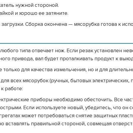
катель нужной стороной.
йкой и хорошо ее затяните.
 загрузки. Сборка окончена — мясорубка готова к исп
любого типа отвечает нож. Если резак установлен нев
ного привода, вал будет проталкивать продукт к выход
 только для качества измельчения, но и для длительн
ля всех мясорубок (ручных, бытовых электрических, 
к работе:
лектрические приборы необходимо обесточить. Все ча
острыми. Если используете новый, убедитесь, что он 
грегатах может потребоваться снятие защитных пласт
жно вставлять правильной стороной, совмещая отверст