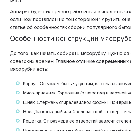
мяса.
Аппарат будет исправно работать и выполнять сво
если нож поставлен не той стороной? Крутить он
статье об особенностях сборки популярного бытово
Особенности конструкции мясоруб
До того, как начать собирать мясорубку, нужно о
советских времен. Главное отличие современных
мясорубки есть:
Корпус. Он может быть чугунным, из сплава алюми
Мясо-приемник. Горловина (отверстие) в верхней 
Шнек. Стержень спиралевидной формы. При враще
Нож. Дисковидный или 4-х лопастной с отверстием
Решетка. От размера ее отверстий зависит степе
Прижимное устройство. Круглая шайба с резьбой 