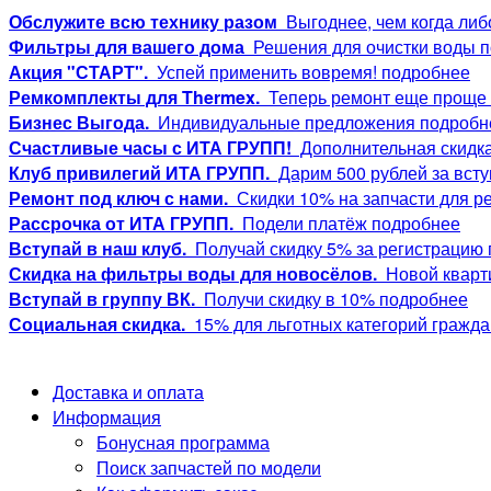
Обслужите всю технику разом
Выгоднее, чем когда либ
Фильтры для вашего дома
Решения для очистки воды
п
Акция "СТАРТ".
Успей применить вовремя!
подробнее
Ремкомплекты для Thermex.
Теперь ремонт еще проще 
Бизнес Выгода.
Индивидуальные предложения
подробн
Счастливые часы с ИТА ГРУПП!
Дополнительная скидк
Клуб привилегий ИТА ГРУПП.
Дарим 500 рублей за вст
Ремонт под ключ с нами.
Скидки 10% на запчасти для р
Рассрочка от ИТА ГРУПП.
Подели платёж
подробнее
Вступай в наш клуб.
Получай скидку 5% за регистрацию
Скидка на фильтры воды для новосёлов.
Новой кварти
Вступай в группу ВК.
Получи скидку в 10%
подробнее
Социальная скидка.
15% для льготных категорий гражд
Доставка и оплата
Информация
Бонусная программа
Поиск запчастей по модели