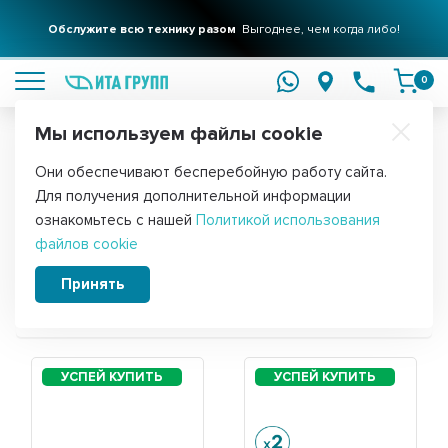
Обслужите всю технику разом
Выгоднее, чем когда либо!
подробнее
0
Мы используем файлы cookie
Обратите внимание!
Они обеспечивают бесперебойную работу сайта.
Главная
Для получения дополнительной информации
Запчасти для пылесоса Samsung
ознакомьтесь с нашей
Политикой использования
файлов cookie
VCC5610
Принять
Сортировать: