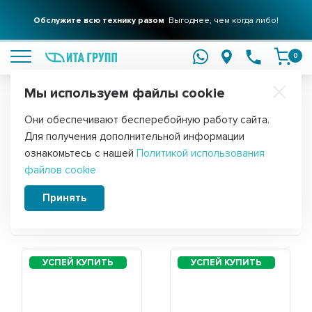
Фильтры для вашего дома
Обслужите всю технику разом
Решения для очистки воды
Выгоднее, чем когда либо!
подробнее
подробнее
0
Мы используем файлы cookie
Обратите внимание!
Они обеспечивают бесперебойную работу сайта.
Главная
Для получения дополнительной информации
Запчасти для стиральной машины
ознакомьтесь с нашей
Политикой использования
файлов cookie
Samsung WF-S854S
Принять
Сортировать: