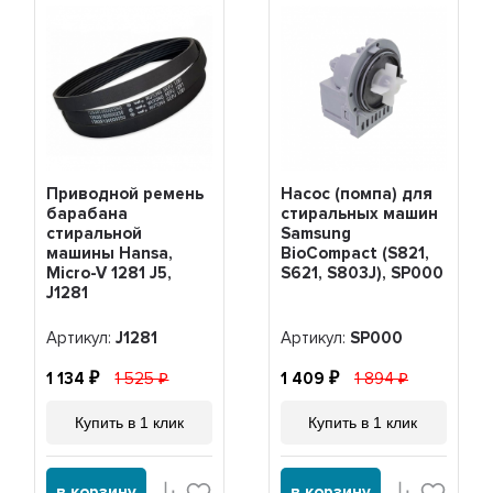
Приводной ремень
Насос (помпа) для
барабана
стиральных машин
стиральной
Samsung
машины Hansa,
BioCompact (S821,
Micro-V 1281 J5,
S621, S803J), SР000
J1281
Артикул:
J1281
Артикул:
SР000
1 134
1 525
1 409
1 894
Купить в 1 клик
Купить в 1 клик
в корзину
в корзину