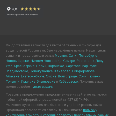
Мы доставляем запчасти для бытовой техники и фильтры для
воды по всей России в любые населённые пункты. Наши пункты
выдачи и представители есть в
Москве
,
Санкт-Петербурге
,
Новосибирске
,
Нижнем Новгороде
,
Самаре
,
Ростове-на-Дону
,
Уфе
,
Красноярске
,
Перми
,
Воронеже
,
Саратове
,
Барнауле
,
Владивостоке
,
Новокузнецке
,
Кемерово
,
Симферополе
,
Абакане
,
Екатеринбурге
,
Омске
,
Волгограде
,
Сочи
,
Тюмени
,
Тольятти
,
Иркутске
,
Ульяновске
и
Хабаровске
. Получить заказ
можно в любом
пункте выдачи
.
Товарные предложения, представленные на сайте, не являются
публичной офертой, определяемой ст. 437 (2) ГК РФ.
Мы используем cookies для быстрой и удобной работы сайта.
Продолжая пользоваться сайтом, вы принимаете
политику
конфиденциальности и условия обработки персональных данных
.