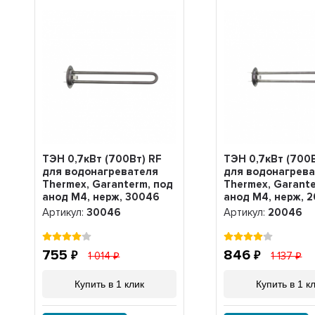
ТЭН 0,7кВт (700Вт) RF
ТЭН 0,7кВт (700В
для водонагревателя
для водонагрев
Thermex, Garanterm, под
Thermex, Garante
анод М4, нерж, 30046
анод М4, нерж, 
Артикул:
30046
Артикул:
20046
755
846
1 014
1 137
Купить в 1 клик
Купить в 1 к