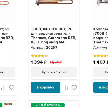
Вт) RF
ТЭН 1,3кВт (1300Вт) RF
Комплек
ателя
для водонагревателя
(700Вт)
erm RZB,
Thermex, Garanterm RZB,
водона
4,
IF, ID, под анод М4,
Thermex
20257
нерж. +
Артикул:
20257
Артикул
проклад
1 394
1 407
1 874
лик
Купить в 1 клик
Ку
в корзину
в ко
PREMIUM