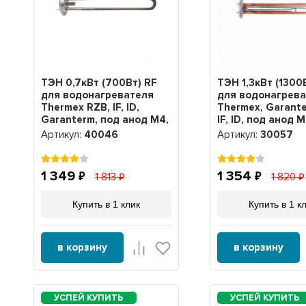
ТЭН 0,7кВт (700Вт) RF
ТЭН 1,3кВт (1300
для водонагревателя
для водонагрев
Thermex RZB, IF, ID,
Thermex, Garant
Garanterm, под анод М4,
IF, ID, под анод М
нерж, 40046
30057
Артикул:
40046
Артикул:
30057
1 349
1 354
1 813
1 820
Купить в 1 клик
Купить в 1 к
в корзину
в корзину