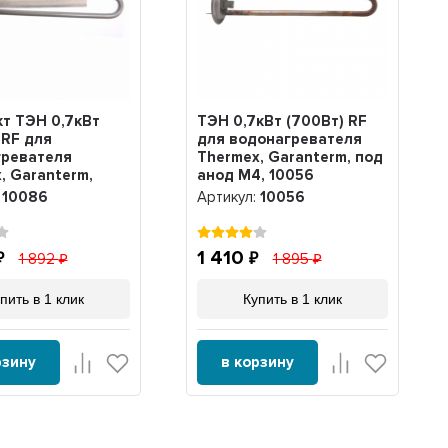
т ТЭН 0,7кВт
ТЭН 0,7кВт (700Вт) RF
 RF для
для водонагревателя
гревателя
Thermex, Garanterm, под
, Garanterm,
анод М4, 10056
 анод +
:
10086
Артикул:
10056
ка, 10086
1 410
1 892
1 895
пить в 1 клик
Купить в 1 клик
рзину
в корзину