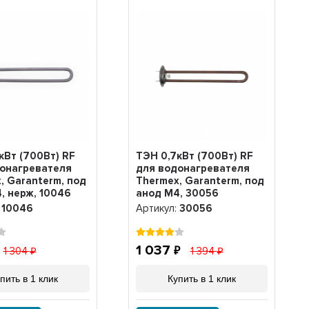
кВт (700Вт) RF
ТЭН 0,7кВт (700Вт) RF
онагревателя
для водонагревателя
, Garanterm, под
Thermex, Garanterm, под
, нерж, 10046
анод М4, 30056
:
10046
Артикул:
30056
1 037
1 304
1 394
пить в 1 клик
Купить в 1 клик