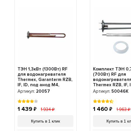
ТЭН 1,3кВт (1300Вт) RF
Комплект ТЭН 0,
для водонагревателя
(700Вт) RF для
Thermex, Garanterm RZB,
водонагревател
IF, ID, под анод М4,
Thermex RZB, IF, 
20057
Garanterm, нерж.
Артикул:
20057
Артикул:
50046K
прокладка + ано
50046K
1 439
1 460
1 934
1 963
Купить в 1 клик
Купить в 1 к