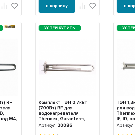
в корзину
в ко
PREMIUM
т) RF
Комплект ТЭН 0,7кВт
ТЭН 1,3
ателя
(700Вт) RF для
для вод
ID,
водонагревателя
Thermex
анод М4,
Thermex, Garanterm,
IF, ID, 
нерж + анод, 20086
20047
Артикул:
20086
Артикул