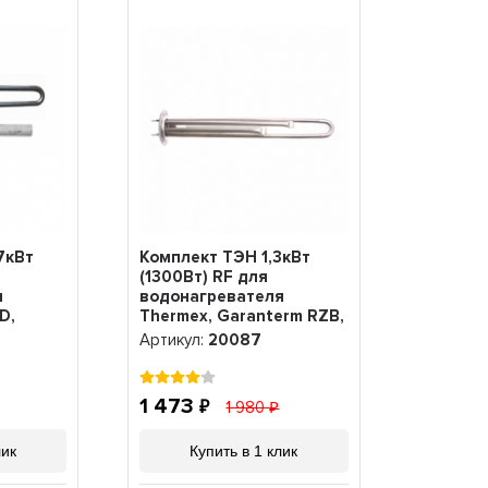
7кВт
Комплект ТЭН 1,3кВт
(1300Вт) RF для
я
водонагревателя
ID,
Thermex, Garanterm RZB,
 +
IF, ID, под анод М4, нерж.
Артикул:
20087
д,
+ анод, 20087
1 473
1 980
лик
Купить в 1 клик