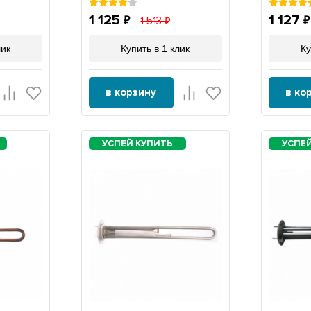
1 125
1 127
1 513
лик
Купить в 1 клик
Ку
в корзину
в ко