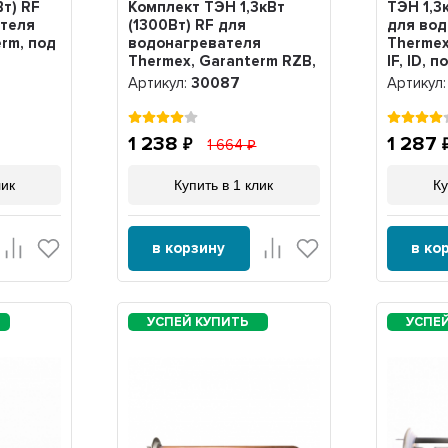
т) RF
Комплект ТЭН 1,3кВт
ТЭН 1,3
ателя
(1300Вт) RF для
для вод
rm, под
водонагревателя
Thermex
Thermex, Garanterm RZB,
IF, ID, 
IF, ID, нерж. + анод,
50047
Артикул:
30087
Артикул
30087
1 238
1 287
1 664
лик
Купить в 1 клик
Ку
в корзину
в ко