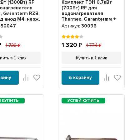
кВт (1300Вт) RF
Комплект ТЭН 0,7кВт
онагревателя
(700Вт) RF для
, Garanterm RZB,
водонагревателя
под анод М4, нерж,
Thermex, Garantermм +
анод, 30096
:
50047
Артикул:
30096
1 320
1 730
1 774
пить в 1 клик
Купить в 1 клик
рзину
в корзину