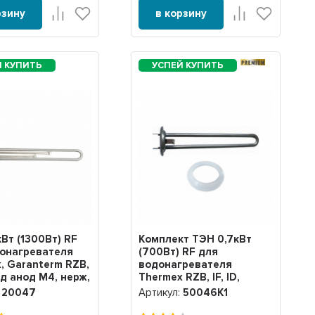
рзину
в корзину
PREMIUM
кВт (1300Вт) RF
Комплект ТЭН 0,7кВт
онагревателя
(700Вт) RF для
, Garanterm RZB,
водонагревателя
под анод М4, нерж,
Thermex RZB, IF, ID,
Garanterm, под анод М4,
:
20047
Артикул:
50046K1
нерж. + прокладка,