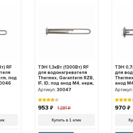
т) RF
ТЭН 1,3кВт (1300Вт) RF
ТЭН 0,7
ателя
для водонагревателя
для вод
rm, под
Thermex, Garanterm RZB,
Thermex
20046
IF, ID, под анод М4, нерж,
анод М4
30047
Артикул:
30047
Артикул
953
970
1 281
лик
Купить в 1 клик
Ку