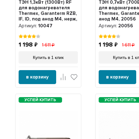
ТЭН 1,3кВт (1300Вт) RF
ТЭН 0,7кВт (700В
для водонагревателя
для водонагрев
Thermex, Garanterm RZB,
Thermex, Garante
IF, ID, под анод М4, нерж,
анод М4, 20056
10047
Артикул:
10047
Артикул:
20056
1 198
1 198
1 611
1 611
Купить в 1 клик
Купить в 1 к
в корзину
в корзину