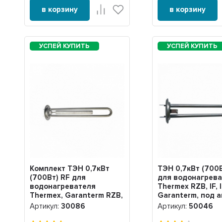
в корзину
в корзину
Комплект ТЭН 0,7кВт
ТЭН 0,7кВт (700В
(700Вт) RF для
для водонагрев
водонагревателя
Thermex RZB, IF, 
Thermex, Garanterm RZB,
Garanterm, под 
IF, ID + анод М4, нерж.,
нерж, 50046
Артикул:
30086
Артикул:
50046
30086