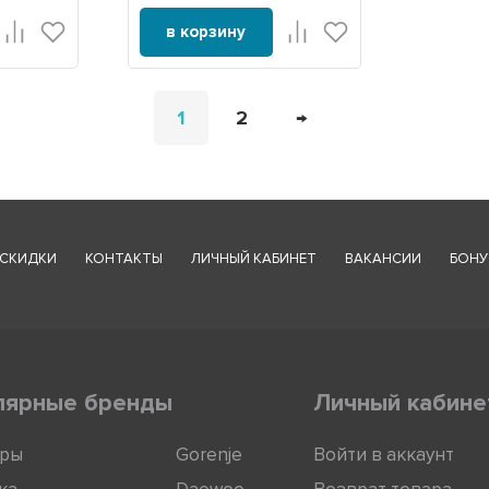
в корзину
1
2
→
СКИДКИ
КОНТАКТЫ
ЛИЧНЫЙ КАБИНЕТ
ВАКАНСИИ
БОНУ
лярные бренды
Личный кабине
оры
Gorenje
Войти в аккаунт