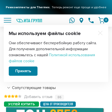
Ремкомплекты для Thermex.
Теперь ремонт еще проще и удобнее
подробнее
0
Мы используем файлы cookie
Обратите внимание!
Они обеспечивают бесперебойную работу сайта.
Главная
Запчасти для воздушного оборудования
ТЭНы для са
Для получения дополнительной информации
ТЭН для печей 2750W Harvia, Sawo
ознакомьтесь с нашей
Политикой использования
файлов cookie
(462-ZSB, ZSB-462), 21462
Принять
Подробнее
Сопутствующие товары
Добавить отзыв
86