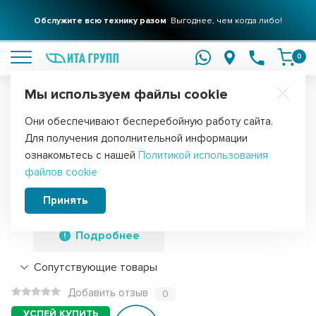
Обслужите всю технику разом
Выгоднее, чем когда либо!
подробнее
0
Мы используем файлы cookie
Обратите внимание!
Они обеспечивают бесперебойную работу сайта.
Главная
Запчасти для воздушного оборудования
ТЭНы оребр
Для получения дополнительной информации
Набор 2 шт ТЭН 1000W, черн, L450мм,
ознакомьтесь с нашей
Политикой использования
файлов cookie
оребренный, подвижный воздух, 220V,
KM06.100
Принять
Подробнее
Сопутствующие товары
Добавить отзыв
0