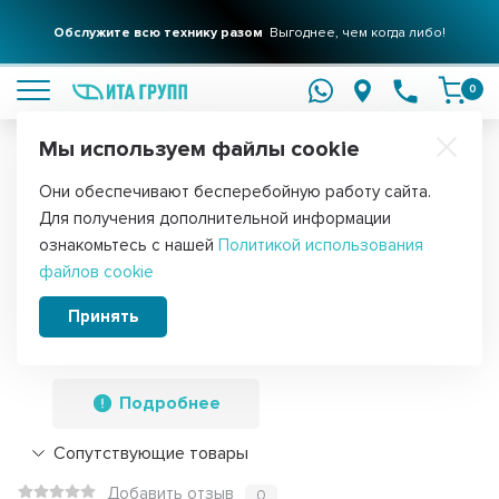
Обслужите всю технику разом
Выгоднее, чем когда либо!
подробнее
0
Мы используем файлы cookie
Обратите внимание!
Они обеспечивают бесперебойную работу сайта.
Главная
Запчасти для посудомоечных машин
Разбрызгиватели
Для получения дополнительной информации
Нижний разбрызгиватель (импеллер,
ознакомьтесь с нашей
Политикой использования
файлов cookie
лопасть) для посудомоечной машины
Midea, Candy, Hansa 435 мм,
Принять
49037454, 103627
Подробнее
Сопутствующие товары
Добавить отзыв
0