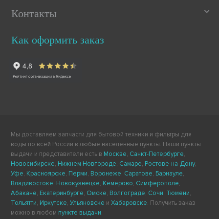
Контакты
Как оформить заказ
Мы доставляем запчасти для бытовой техники и фильтры для
воды по всей России в любые населённые пункты. Наши пункты
выдачи и представители есть в
Москве
,
Санкт-Петербурге
,
Новосибирске
,
Нижнем Новгороде
,
Самаре
,
Ростове-на-Дону
,
Уфе
,
Красноярске
,
Перми
,
Воронеже
,
Саратове
,
Барнауле
,
Владивостоке
,
Новокузнецке
,
Кемерово
,
Симферополе
,
Абакане
,
Екатеринбурге
,
Омске
,
Волгограде
,
Сочи
,
Тюмени
,
Тольятти
,
Иркутске
,
Ульяновске
и
Хабаровске
. Получить заказ
можно в любом
пункте выдачи
.