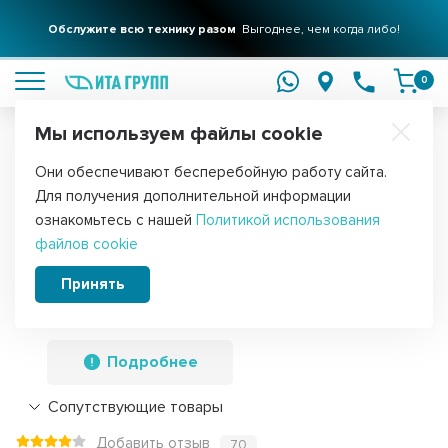
Обслужите всю технику разом
Выгоднее, чем когда либо!
подробнее
0
Мы используем файлы cookie
Обратите внимание!
Они обеспечивают бесперебойную работу сайта.
Главная
Запчасти для посудомоечных машин
ТЭНы для посуд
Для получения дополнительной информации
ТЭН (нагревательный элемент) для
ознакомьтесь с нашей
Политикой использования
файлов cookie
посудомоечной машины Weissgauff,
Midea, Candy, Hansa, 1400Вт, 49037518
Принять
Подробнее
Сопутствующие товары
Добавить отзыв
70