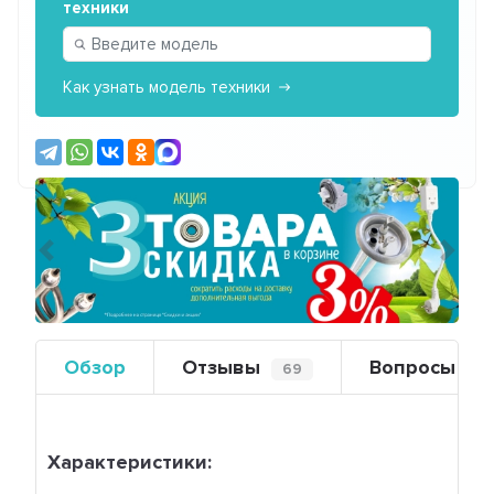
техники
Как узнать модель техники
Предыдущий
Сле
Обзор
Отзывы
Вопросы
69
0
Характеристики: