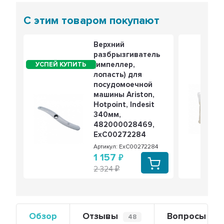
С этим товаром покупают
Верхний
разбрызгиватель
(импеллер,
лопасть) для
посудомоечной
машины Ariston,
Hotpoint, Indesit
340мм,
482000028469,
ExC00272284
Артикул: ExC00272284
1 157
2 324
Обзор
Отзывы
Вопросы
48
0