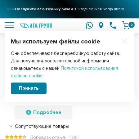
Фильтры для вашего дома
Обслужите всю технику разом
Решения для очистки воды
Выгоднее, чем когда либо!
подробнее
подробнее
0
Мы используем файлы cookie
Обратите внимание!
Они обеспечивают бесперебойную работу сайта.
Главная
Запчасти для посудомоечных машин
Уплотнители для
Для получения дополнительной информации
Резиновый уплотнитель (прокладка)
ознакомьтесь с нашей
Политикой использования
файлов cookie
двери для посудомоечной машины
Bosch, Siemens, 1820мм, 00263096,
Принять
BS263096), 263096
Подробнее
Сопутствующие товары
Добавить отзыв
49