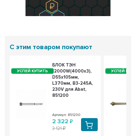
С этим товаром покупают
БЛОК ТЭН
12000W(4000x3),
D55х105мм,
L370мм, В3-245А,
230V для Abat,
851200
Артикул: 851200
2 322
3 121