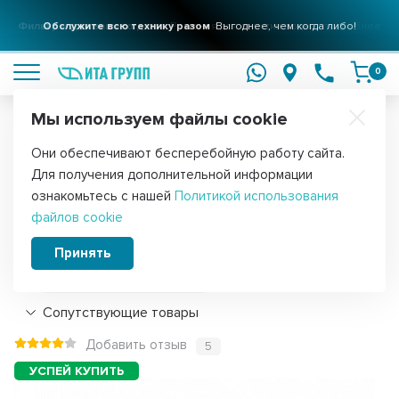
Фильтры для вашего дома
Обслужите всю технику разом
Решения для очистки воды
Выгоднее, чем когда либо!
подробнее
подробнее
0
Мы используем файлы cookie
Обратите внимание!
Они обеспечивают бесперебойную работу сайта.
Главная
Запчасти для электрокотлов
ТЭНы для котлов отоплен
Для получения дополнительной информации
Блок ТЭНов KFL10 кВт G2" 72 см
ознакомьтесь с нашей
Политикой использования
файлов cookie
нержавейка, 68610РД
Принять
Подробнее
Сопутствующие товары
Добавить отзыв
5