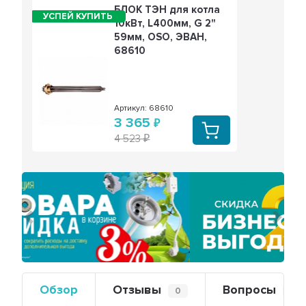
БЛОК ТЭН для котла
10кВт, L400мм, G 2"
59мм, OSO, ЭВАН,
68610
Артикул: 68610
3 365
4 523
Предыдущий
Сле
Обзор
Отзывы
Вопросы
0
0