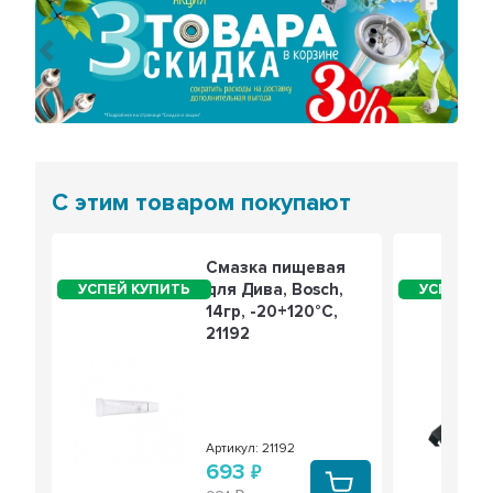
Предыдущий
Сле
С этим товаром покупают
Смазка пищевая
для Дива, Bosch,
14гр, -20+120°C,
21192
Артикул: 21192
693