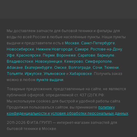
Мы доставляем запчасти для бытовой техники и фильтры для
воды по всей России в любые населённые пункты. Наши пункты
выдачи и представители есть в
Москве
,
Санкт-Петербурге
,
Новосибирске
,
Нижнем Новгороде
,
Самаре
,
Ростове-на-Дону
,
Уфе
,
Красноярске
,
Перми
,
Воронеже
,
Саратове
,
Барнауле
,
Владивостоке
,
Новокузнецке
,
Кемерово
,
Симферополе
,
Абакане
,
Екатеринбурге
,
Омске
,
Волгограде
,
Сочи
,
Тюмени
,
Тольятти
,
Иркутске
,
Ульяновске
и
Хабаровске
. Получить заказ
можно в любом
пункте выдачи
.
Товарные предложения, представленные на сайте, не являются
публичной офертой, определяемой ст. 437 (2) ГК РФ.
Мы используем cookies для быстрой и удобной работы сайта.
Продолжая пользоваться сайтом, вы принимаете
политику
конфиденциальности и условия обработки персональных данных
.
2011-2026 © ИТА ГРУПП — интернет-магазин запчастей для
бытовой техники в Москве.