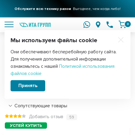
Обслужите всю технику разом
Выгоднее, чем когда либо!
подробнее
0
Мы используем файлы cookie
Обратите внимание!
Они обеспечивают бесперебойную работу сайта.
Главная
Запчасти для газовых и электрических плит
Аксессуары
Для получения дополнительной информации
Перемычка плит Gefest, L160мм
ознакомьтесь с нашей
Политикой использования
файлов cookie
(сн4231.60.0.000-07), 42316007
Принять
Подробнее
Сопутствующие товары
Добавить отзыв
59