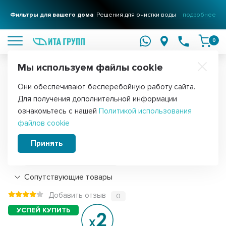
Фильтры для вашего дома
Решения для очистки воды
подробнее
0
Мы используем файлы cookie
Обратите внимание!
Они обеспечивают бесперебойную работу сайта.
Главная
Запчасти для газовых и электрических плит
Блоки розж
Для получения дополнительной информации
Набор 2 шт Блок розжига на 4-свечи
ознакомьтесь с нашей
Политикой использования
файлов cookie
Ariston, Indesit, KMCOK601UN
Принять
Подробнее
Сопутствующие товары
Добавить отзыв
0