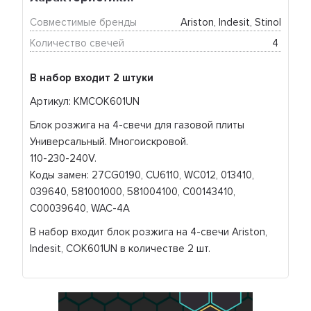
Совместимые бренды
Ariston, Indesit, Stinol
Количество свечей
4 
В набор входит 2 штуки
Артикул: KMCOK601UN
Блок розжига на 4-свечи для газовой плиты
Универсальный. Многоискровой.
110-230-240V.
Коды замен: 27CG0190, CU6110, WC012, 013410,
039640, 581001000, 581004100, C00143410,
C00039640, WAC-4A
В набор входит блок розжига на 4-свечи Ariston,
Indesit, COK601UN в количестве 2 шт.