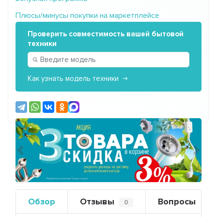
Плюсы/минусы покупки на маркетплейсе
Проверить совместимость вашей бытовой
техники
Как узнать модель техники
Предыдущий
Сле
Обзор
Отзывы
Вопросы
0
0