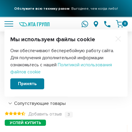
Обслужите всю технику разом
Выгоднее, чем когда либо!
подробнее
0
Мы используем файлы cookie
Обратите внимание!
Они обеспечивают бесперебойную работу сайта.
Главная
Запчасти для холодильников
Аксессуары для холодил
Для получения дополнительной информации
Модуль холодильника Бирюса 149
ознакомьтесь с нашей
Политикой использования
файлов cookie
(0149410000), 149409, 149410
Принять
Подробнее
Сопутствующие товары
Добавить отзыв
3