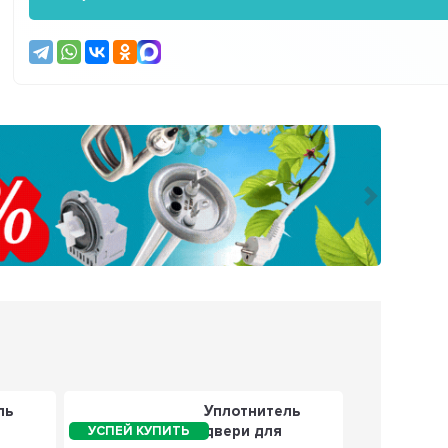
Следующ
ль
Уплотнитель
двери для