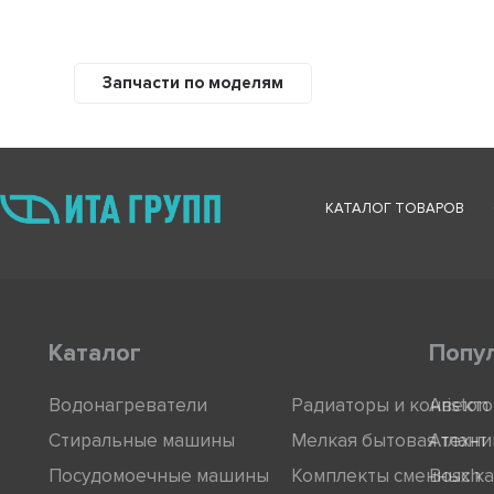
Запчасти по моделям
КАТАЛОГ ТОВАРОВ
Каталог
Попу
Водонагреватели
Радиаторы и конвект
Ariston
Стиральные машины
Мелкая бытовая техни
Атлант
Посудомоечные машины
Комплекты сменных к
Bosch