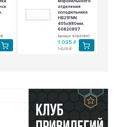
ика
морозильноого
нск
отделения
,
холодильника
HB21FNN
405х880мм,
60820897
08
Артикул: 60820897
1 035
1 828