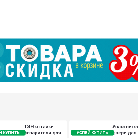
ТЭН оттайки
Уплотните
испарителя для
двери для