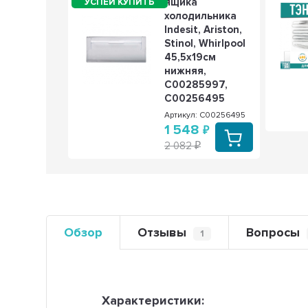
ратуры
ящика
холодильника
ильника
Indesit, Ariston,
ng DA47-
Stinol, Whirlpool
, DA47-
45,5x19см
, DA47-
нижняя,
E, DA47-
C00285997,
C, KMDA47-
C00256495
F
Артикул: C00256495
1 548
: KMDA47-
2 082
0
Обзор
Отзывы
Вопросы
1
Характеристики: