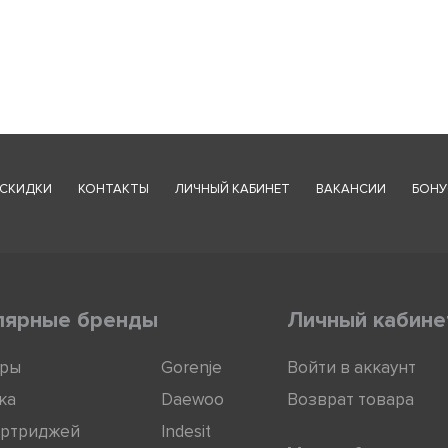
СКИДКИ
КОНТАКТЫ
ЛИЧНЫЙ КАБИНЕТ
ВАКАНСИИ
БОНУ
лярные бренды
Личный кабине
оры
Gorenje
Войти в аккаунт
ка
Daewoo
Возврат товара
артриджей
Indesit