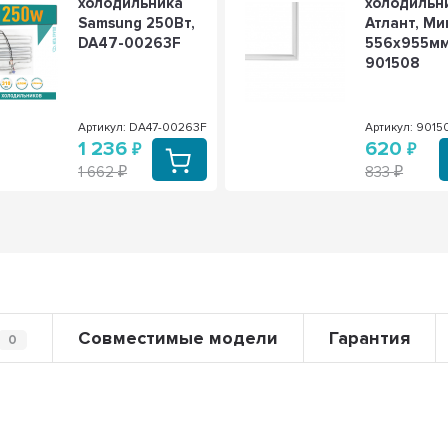
холодильника
холодильн
Samsung 250Вт,
Атлант, Ми
DA47-00263F
556х955мм
901508
Артикул: DA47-00263F
Артикул: 9015
1 236
620
1 662
833
Совместимые модели
Гарантия
0