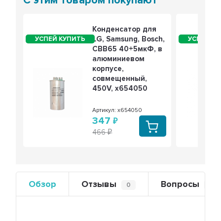
С этим товаром покупают
Конденсатор для
LG, Samsung, Bosch,
СВВ65 40+5мкФ, в
алюминиевом
корпусе,
совмещенный,
450V, x654050
Артикул: x654050
347
466
Обзор
Отзывы
Вопросы
0
0