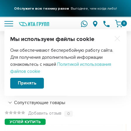
Обслужите всю технику разом
Выгоднее, чем когда либо!
подробнее
0
Мы используем файлы cookie
Обратите внимание!
Они обеспечивают бесперебойную работу сайта.
Главная
Запчасти для холодильников
Компрессоры для холоди
Для получения дополнительной информации
Компрессор холодильника R600a,
ознакомьтесь с нашей
Политикой использования
файлов cookie
170Вт, LK100CY, C00296484
Принять
Подробнее
Сопутствующие товары
Добавить отзыв
0