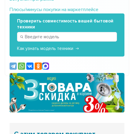
Плюсы/минусы покупки на маркетплейсе
Проверить совместимость вашей бытовой
техники
Как узнать модель техники
Предыдущий
Сле