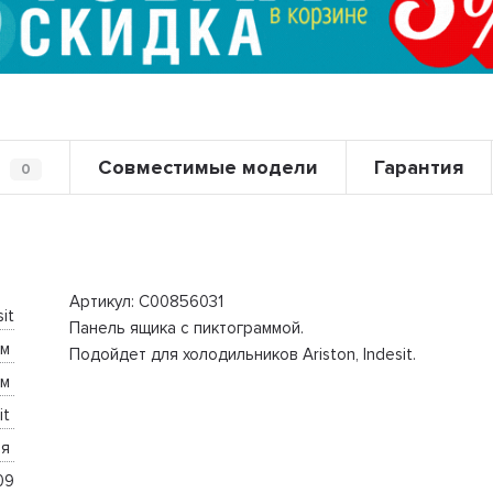
Совместимые модели
Гарантия
0
Артикул: C00856031
sit
Панель ящика с пиктограммой.
м 
Подойдет для холодильников Ariston, Indesit.
м 
it 
я 
09