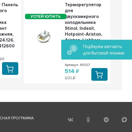
т Панель
Терморегулятор
ого
для
двухкамерного
ика
холодильника
ант
Stinol, Indesit,
ижняя,
Hotpoint-Ariston,
4.126,
Ariston, Liebherr,
412600
Атлант МХМ,
Подберём запчасть
ТАМ-133, К59,
для бытовой техники
Х1007
600
Артикул: Х1007
514
691
СНАЯ ПРОГРАММА