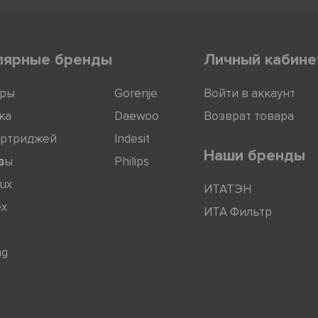
лярные бренды
Личный кабине
оры
Gorenje
Войти в аккаунт
ка
Daewoo
Возврат товара
артриджей
Indesit
Наши бренды
ры
s
Philips
lux
ИТАТЭН
ex
ИТА Фильтр
ng