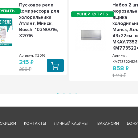
Пусковое реле
Набор 2 ш
компрессора для
морозильн
холодильника
ящика
Атлант, Минск,
холодильн
Bosch, 103N0016,
Минск, Атл
X2016
43x22см н
МКАУ.73522
KM773522
Артикул: X2016
Артикул:
215
KM773522412
858
288
1 419
СКИДКИ
КОНТАКТЫ
ЛИЧНЫЙ КАБИНЕТ
ВАКАНСИИ
БОНУ