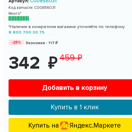
Артикул:
C00856031
Код запчасти:
C00856031
Много*
*Наличие в конкретном магазине уточняйте по телефону
8 800 700 30 75
-25%
Экономия -
117
459
342
Добавить в корзину
Купить в 1 клик
Купить на
Яндекс.Маркете