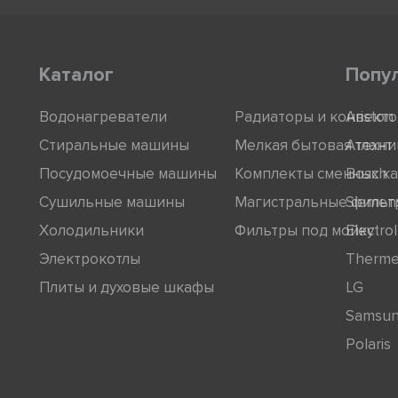
Каталог
Попу
Водонагреватели
Радиаторы и конвект
Ariston
Стиральные машины
Мелкая бытовая техни
Атлант
Посудомоечные машины
Комплекты сменных к
Bosch
Сушильные машины
Магистральные фильт
Siemen
Холодильники
Фильтры под мойку
Electro
Электрокотлы
Therm
Плиты и духовые шкафы
LG
Samsu
Polaris