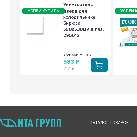
Уплотнитель
 света
двери для
ьника
холодильника
on,
Бирюса
 0,25А,
550х530мм в паз,
295012
1005
Артикул: 295012
533
717
КАТАЛОГ ТОВАРОВ