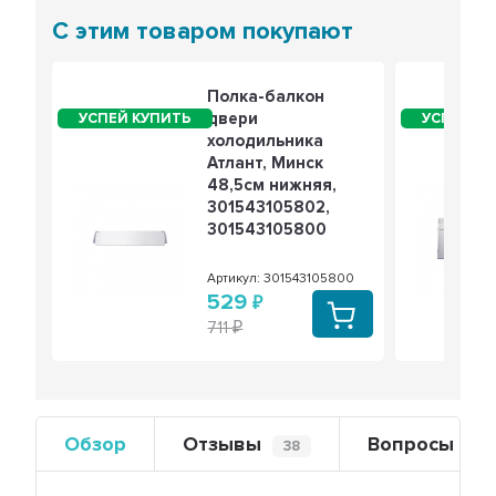
С этим товаром покупают
Полка-балкон
двери
холодильника
Атлант, Минск
48,5см нижняя,
301543105802,
301543105800
Артикул: 301543105800
529
711
Обзор
Отзывы
Вопросы
38
0