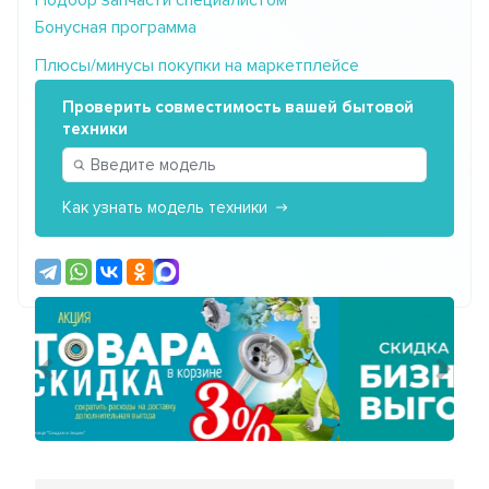
Подбор запчасти специалистом
Бонусная программа
Плюсы/минусы покупки на маркетплейсе
Проверить совместимость вашей бытовой
техники
Как узнать модель техники
Предыдущий
Сле