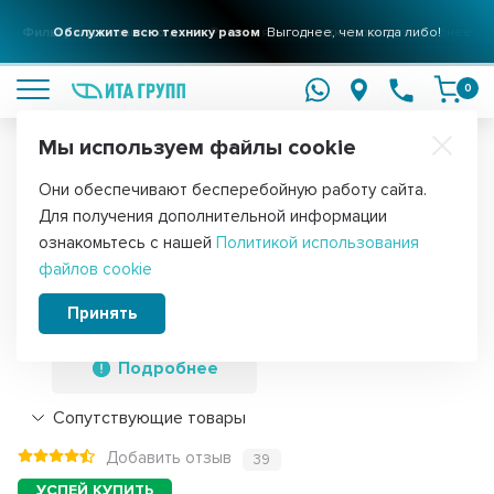
Фильтры для вашего дома
Обслужите всю технику разом
Решения для очистки воды
Выгоднее, чем когда либо!
подробнее
подробнее
0
Мы используем файлы cookie
Обратите внимание!
Они обеспечивают бесперебойную работу сайта.
Главная
Запчасти для холодильников
Уплотнители дверей для
Для получения дополнительной информации
Уплотнитель двери холодильника
ознакомьтесь с нашей
Политикой использования
файлов cookie
оригинал Indesit, Ariston, Stinol
490х570мм, C00854033
Принять
Подробнее
Сопутствующие товары
Добавить отзыв
39