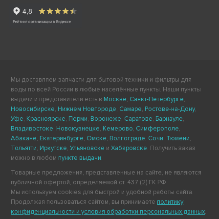
Мы доставляем запчасти для бытовой техники и фильтры для
воды по всей России в любые населённые пункты. Наши пункты
выдачи и представители есть в
Москве
,
Санкт-Петербурге
,
Новосибирске
,
Нижнем Новгороде
,
Самаре
,
Ростове-на-Дону
,
Уфе
,
Красноярске
,
Перми
,
Воронеже
,
Саратове
,
Барнауле
,
Владивостоке
,
Новокузнецке
,
Кемерово
,
Симферополе
,
Абакане
,
Екатеринбурге
,
Омске
,
Волгограде
,
Сочи
,
Тюмени
,
Тольятти
,
Иркутске
,
Ульяновске
и
Хабаровске
. Получить заказ
можно в любом
пункте выдачи
.
Товарные предложения, представленные на сайте, не являются
публичной офертой, определяемой ст. 437 (2) ГК РФ.
Мы используем cookies для быстрой и удобной работы сайта.
Продолжая пользоваться сайтом, вы принимаете
политику
конфиденциальности и условия обработки персональных данных
.