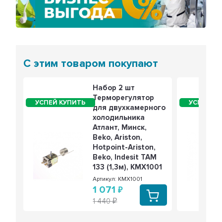
Предыдущий
Сле
С этим товаром покупают
Набор 2 шт
Терморегулятор
для двухкамерного
холодильника
Атлант, Минск,
Beko, Ariston,
Hotpoint-Ariston,
Beko, Indesit ТАМ
133 (1,3м), KMХ1001
Артикул: KMХ1001
1 071
1 440