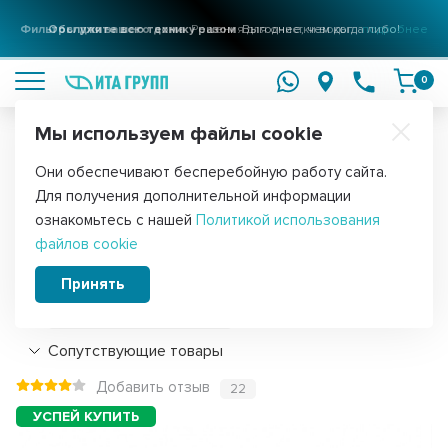
Фильтры для вашего дома
Решения для очистки воды
подробнее
0
Мы используем файлы cookie
Обратите внимание!
Они обеспечивают бесперебойную работу сайта.
Главная
Запчасти для холодильников
Уплотнители дверей для
Для получения дополнительной информации
Уплотнитель двери для холодильника
ознакомьтесь с нашей
Политикой использования
файлов cookie
Бирюса, 540х480мм, 81132000003
Принять
Подробнее
Сопутствующие товары
Добавить отзыв
22