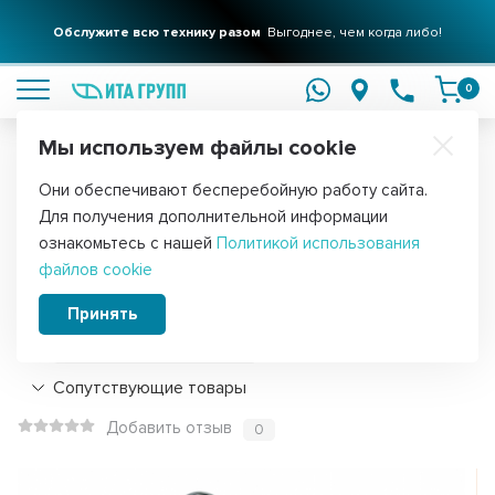
Фильтры для вашего дома
Обслужите всю технику разом
Решения для очистки воды
Выгоднее, чем когда либо!
подробнее
подробнее
0
Мы используем файлы cookie
Обратите внимание!
Они обеспечивают бесперебойную работу сайта.
Главная
Запчасти для мелкой бытовой техники
Для хлебопече
Для получения дополнительной информации
Ведро для хлебопечки Midea BM-
ознакомьтесь с нашей
Политикой использования
файлов cookie
210BC-SS с лопаткой, b4210
Принять
Подробнее
Сопутствующие товары
Добавить отзыв
0