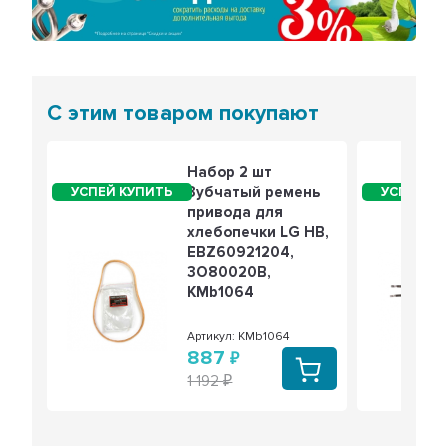
С этим товаром покупают
Набор 2 шт
Зубчатый ремень
привода для
хлебопечки LG HB,
EBZ60921204,
3O80020B,
KMb1064
Артикул: KMb1064
887
1 192