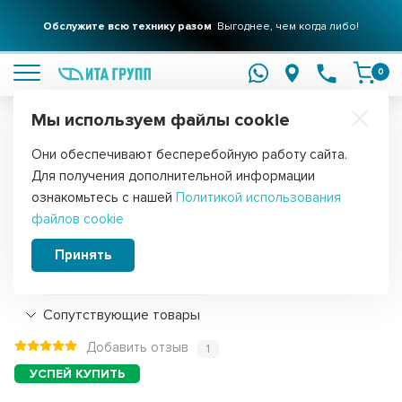
Обслужите всю технику разом
Выгоднее, чем когда либо!
подробнее
0
Мы используем файлы cookie
Обратите внимание!
Они обеспечивают бесперебойную работу сайта.
Главная
Запчасти для мелкой бытовой техники
Для мясорубок
Для получения дополнительной информации
Прокладка шнека мясорубки Braun
ознакомьтесь с нашей
Политикой использования
файлов cookie
G1100, G1300, G1500, 7002715, h1161
Принять
Подробнее
Сопутствующие товары
Добавить отзыв
1