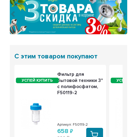
Предыдущий
Сле
С этим товаром покупают
Фильтр для
бытовой техники 3"
с полифосфатом,
F50119-2
Артикул: F50119-2
658