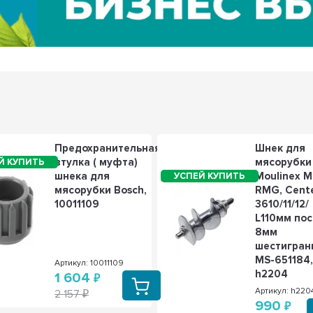
Предохранительная
Шнек для
втулка ( муфта)
мясорубки
шнека для
Moulinex M
мясорубки Bosch,
RMG, Cent
10011109
3610/11/12/
L110мм по
8мм
шестигран
MS-651184
Артикул: 10011109
h2204
1 604
Артикул: h220
2 157
990