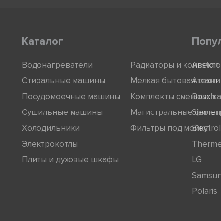
Каталог
Попу
Водонагреватели
Радиаторы и конвект
Ariston
Стиральные машины
Мелкая бытовая техни
Атлант
Посудомоечные машины
Комплекты сменных к
Bosch
Сушильные машины
Магистральные фильт
Siemen
Холодильники
Фильтры под мойку
Electro
Электрокотлы
Therm
Плиты и духовые шкафы
LG
Samsu
Polaris