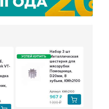
Следующ
Набор 3 шт
Металлическая
E,
шестерня для
ek VT-
мясорубки
Помощница,
садка
D20мм, 8
зубьев, KMh2100
ник,
,
Артикул: KMh2100
967
4
1 300