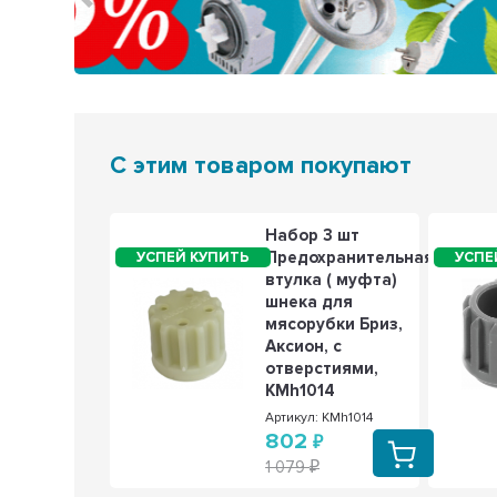
Предыдущий
С этим товаром покупают
я решётка
Набор 3 шт
ясорубки
Предохранительная
Multiquick
втулка ( муфта)
7, PowerPlus
шнека для
 G1300,
мясорубки Бриз,
, G3000,
Аксион, с
h1998
отверстиями,
KMh1014
: h1998
Артикул: KMh1014
802
1 079