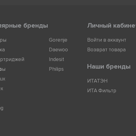
лярные бренды
Личный кабине
оры
Gorenje
Войти в аккаунт
ка
Daewoo
Возврат товара
артриджей
Indesit
Наши бренды
ры
s
Philips
lux
ИТАТЭН
ex
ИТА Фильтр
ng