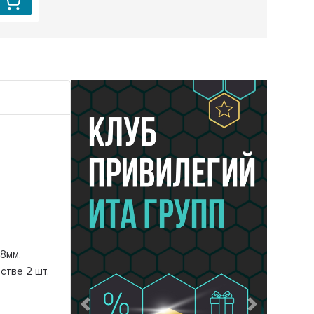
8мм,
стве 2 шт.
Предыдущий
Следующий