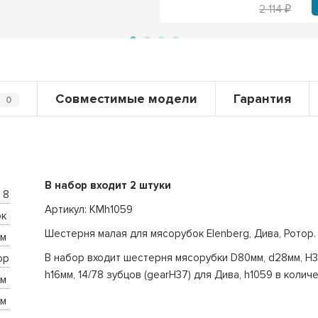
2 114
Совместимые модели
Гарантия
0
В набор входит 2 штуки
8
Артикул: KMh1059
к 
Шестерня малая для мясорубок Elenberg, Дива, Ротор.
м 
В набор входит шестерня мясорубки D80мм, d28мм, H3
ор
h16мм, 14/78 зубцов (gearH37) для Дива, h1059 в количе
м 
м 