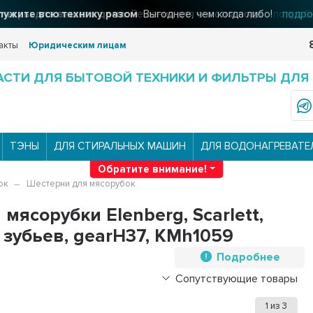
льтры для вашего дома
Решения для очистки воды
подроб
акты
Юридическим лицам
АСТИ ДЛЯ БЫТОВОЙ ТЕХНИКИ И ФИЛЬТРЫ ДЛЯ
ТЭНЫ
ДЛЯ СТИРАЛЬНЫХ МАШИН
ДЛЯ ВОДОНАГРЕВАТЕ
Обратите внимание!
ок
Шестерни для мясорубок
мясорубки Elenberg, Scarlett,
4 зубьев, gearH37, KMh1059
Подробнее
Сопутствующие товары
1
из
3