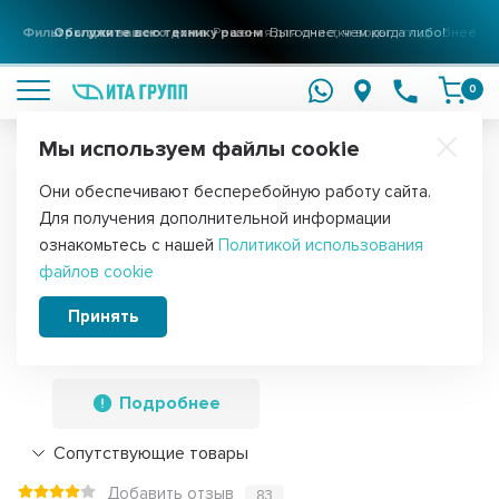
Фильтры для вашего дома
Решения для очистки воды
подробнее
0
Мы используем файлы cookie
Обратите внимание!
Они обеспечивают бесперебойную работу сайта.
Главная
Запчасти для мелкой бытовой техники
Для мясорубок
Для получения дополнительной информации
Редуктор для мясорубки Bosch
ознакомьтесь с нашей
Политикой использования
файлов cookie
CHAMPION, MFW, Siemens с
пластиковым штоком и двумя
Принять
шестернями, 11 зубьев, 611988, h1035
Подробнее
Сопутствующие товары
Добавить отзыв
83