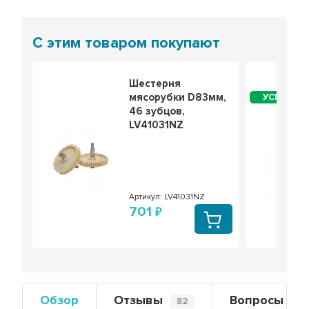
С этим товаром покупают
Шестерня
мясорубки D83мм,
46 зубцов,
LV41031NZ
Артикул: LV41031NZ
701
Обзор
Отзывы
Вопросы
82
0