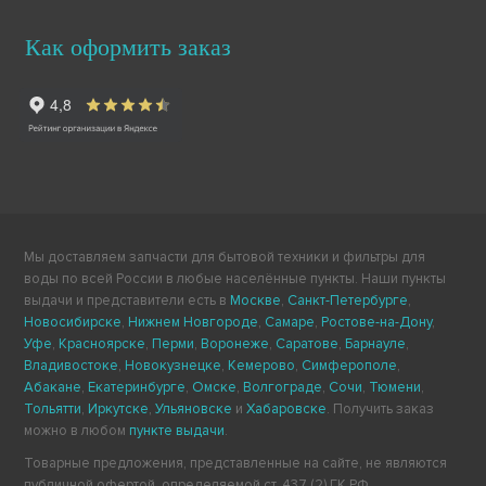
Как оформить заказ
Мы доставляем запчасти для бытовой техники и фильтры для
воды по всей России в любые населённые пункты. Наши пункты
выдачи и представители есть в
Москве
,
Санкт-Петербурге
,
Новосибирске
,
Нижнем Новгороде
,
Самаре
,
Ростове-на-Дону
,
Уфе
,
Красноярске
,
Перми
,
Воронеже
,
Саратове
,
Барнауле
,
Владивостоке
,
Новокузнецке
,
Кемерово
,
Симферополе
,
Абакане
,
Екатеринбурге
,
Омске
,
Волгограде
,
Сочи
,
Тюмени
,
Тольятти
,
Иркутске
,
Ульяновске
и
Хабаровске
. Получить заказ
можно в любом
пункте выдачи
.
Товарные предложения, представленные на сайте, не являются
публичной офертой, определяемой ст. 437 (2) ГК РФ.