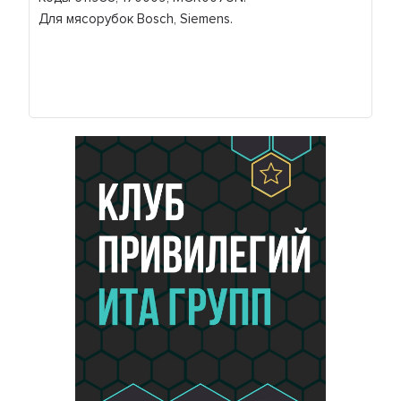
Для мясорубок Bosch, Siemens.
Коды соответствия: 611988MT КХ-0007554