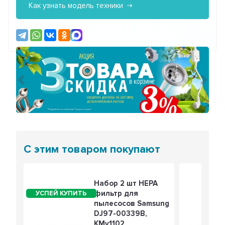
Как узнать модель техники
Предыдущий
Сле
С этим товаром покупают
Набор 2 шт HEPA
фильтр для
пылесосов Samsung
DJ97-00339B,
KMv1102