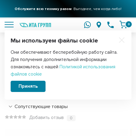
Обслужите всю технику разом
Выгоднее, чем когда либо!
подробнее
0
Мы используем файлы cookie
Обратите внимание!
Они обеспечивают бесперебойную работу сайта.
Главная
Запчасти для мелкой бытовой техники
Для пылесосов
Для получения дополнительной информации
Фильтр для вертикального пылесоса
ознакомьтесь с нашей
Политикой использования
файлов cookie
Midea VSS2200, v2200
Принять
Подробнее
Сопутствующие товары
Добавить отзыв
0