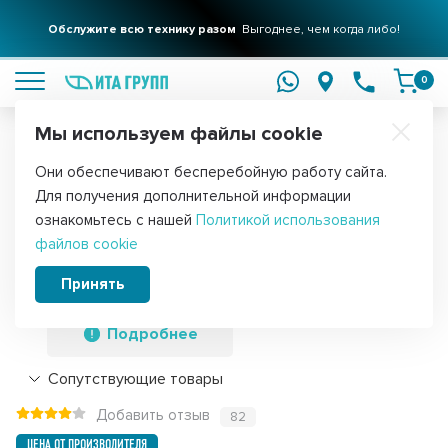
Обслужите всю технику разом
Выгоднее, чем когда либо!
подробнее
0
Мы используем файлы cookie
Обратите внимание!
Они обеспечивают бесперебойную работу сайта.
Главная
Запчасти для мелкой бытовой техники
Для пылесосов
Для получения дополнительной информации
Мешки-пылесборники для пылесосов
ознакомьтесь с нашей
Политикой использования
файлов cookie
Hanseatic, Hoover, Irit синтетические, 3
шт, Ozone, SE-28NZ
Принять
Подробнее
Сопутствующие товары
Добавить отзыв
82