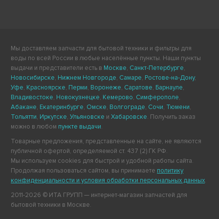
Мы доставляем запчасти для бытовой техники и фильтры для
воды по всей России в любые населённые пункты. Наши пункты
выдачи и представители есть в
Москве
,
Санкт-Петербурге
,
Новосибирске
,
Нижнем Новгороде
,
Самаре
,
Ростове-на-Дону
,
Уфе
,
Красноярске
,
Перми
,
Воронеже
,
Саратове
,
Барнауле
,
Владивостоке
,
Новокузнецке
,
Кемерово
,
Симферополе
,
Абакане
,
Екатеринбурге
,
Омске
,
Волгограде
,
Сочи
,
Тюмени
,
Тольятти
,
Иркутске
,
Ульяновске
и
Хабаровске
. Получить заказ
можно в любом
пункте выдачи
.
Товарные предложения, представленные на сайте, не являются
публичной офертой, определяемой ст. 437 (2) ГК РФ.
Мы используем cookies для быстрой и удобной работы сайта.
Продолжая пользоваться сайтом, вы принимаете
политику
конфиденциальности и условия обработки персональных данных
.
2011-2026 © ИТА ГРУПП — интернет-магазин запчастей для
бытовой техники в Москве.