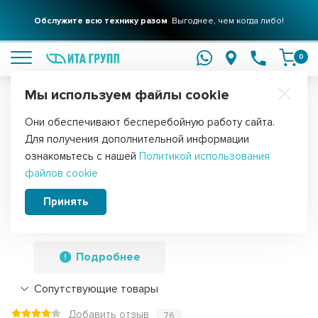
Обслужите всю технику разом
Выгоднее, чем когда либо!
подробнее
0
Мы используем файлы cookie
Обратите внимание!
Они обеспечивают бесперебойную работу сайта.
Главная
Запчасти для мелкой бытовой техники
Для пылесосов
Для получения дополнительной информации
Мини-турбощетка для
ознакомьтесь с нашей
Политикой использования
файлов cookie
профессиональных пылесосов, W205
мм, для трубок 32 мм, Ozone, UN-
Принять
15932NZ
Подробнее
Сопутствующие товары
Добавить отзыв
76