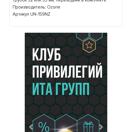
трубок 32 или 35 мм, переходник в комплекте
Производитель: Ozone
Артикул UN-159NZ
Предыдущий
Следующий