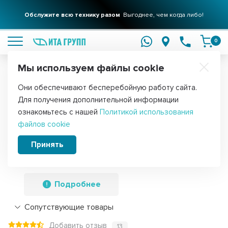
Обслужите всю технику разом
Выгоднее, чем когда либо!
подробнее
0
Мы используем файлы cookie
Обратите внимание!
Они обеспечивают бесперебойную работу сайта.
Главная
Запчасти для мелкой бытовой техники
Для пылесосов
Для получения дополнительной информации
Универсальная мини-турбощетка для
ознакомьтесь с нашей
Политикой использования
файлов cookie
профессиональных пылесосов, W205
мм, для трубок 32 и 35 мм, Ozone, UN-
Принять
159NZ
Подробнее
Сопутствующие товары
Добавить отзыв
13