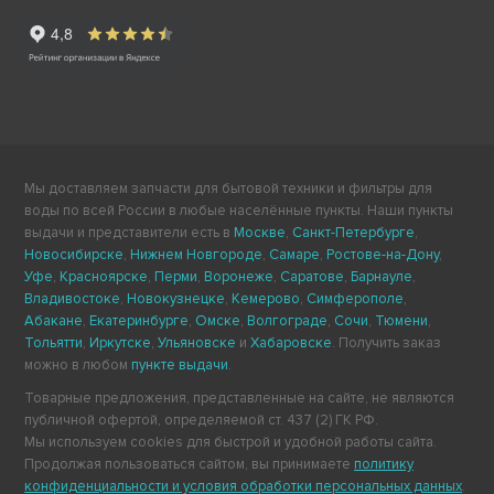
Мы доставляем запчасти для бытовой техники и фильтры для
воды по всей России в любые населённые пункты. Наши пункты
выдачи и представители есть в
Москве
,
Санкт-Петербурге
,
Новосибирске
,
Нижнем Новгороде
,
Самаре
,
Ростове-на-Дону
,
Уфе
,
Красноярске
,
Перми
,
Воронеже
,
Саратове
,
Барнауле
,
Владивостоке
,
Новокузнецке
,
Кемерово
,
Симферополе
,
Абакане
,
Екатеринбурге
,
Омске
,
Волгограде
,
Сочи
,
Тюмени
,
Тольятти
,
Иркутске
,
Ульяновске
и
Хабаровске
. Получить заказ
можно в любом
пункте выдачи
.
Товарные предложения, представленные на сайте, не являются
публичной офертой, определяемой ст. 437 (2) ГК РФ.
Мы используем cookies для быстрой и удобной работы сайта.
Продолжая пользоваться сайтом, вы принимаете
политику
конфиденциальности и условия обработки персональных данных
.