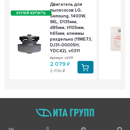
Двигатель для
пылесосов LG,
Samsung, 1400W,
SKL, D135мм,
d85мм, H105мм,
h65мм, клеммы
раздельно (11ME73,
DJ31-00005H,
YDC42), v0311
Артикул: v0311
2 079
2 796