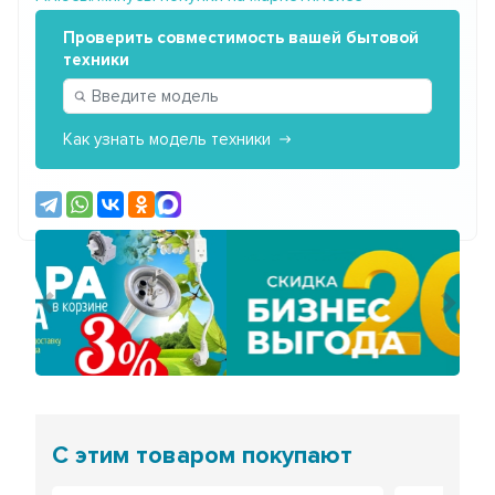
Проверить совместимость вашей бытовой
техники
Как узнать модель техники
Предыдущий
Сле
С этим товаром покупают