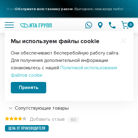
Фильтры для вашего дома
Обслужите всю технику разом
Решения для очистки воды
Выгоднее, чем когда либо!
подробнее
подробнее
0
Мы используем файлы cookie
Обратите внимание!
Они обеспечивают бесперебойную работу сайта.
Главная
Запчасти для мелкой бытовой техники
Для пылесосов
Для получения дополнительной информации
Щетка для роботов-пылесосов iRobot
ознакомьтесь с нашей
Политикой использования
файлов cookie
резиновая, Ozone, UNR-87NZ
Принять
Подробнее
Сопутствующие товары
Добавить отзыв
60