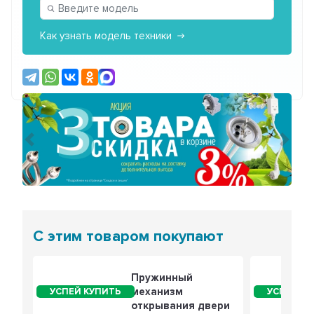
Как узнать модель техники
Предыдущий
Сле
С этим товаром покупают
Пружинный
механизм
открывания двери