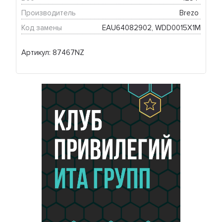
Производитель
Brezo 
Код замены
EAU64082902, WDD0015X1M
Артикул: 87467NZ