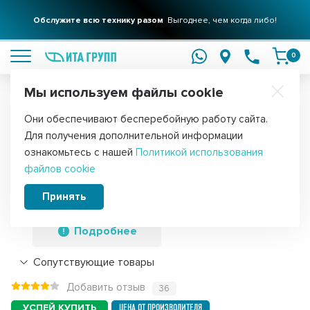
Обслужите всю технику разом
Выгоднее, чем когда либо!
подробнее
0
Мы используем файлы cookie
Обратите внимание!
Они обеспечивают бесперебойную работу сайта.
Главная
Запчасти для стиральных машин
Аксессуары для стира
Для получения дополнительной информации
Средство для первого пуска
ознакомьтесь с нашей
Политикой использования
файлов cookie
стиральной машины, 125 г, Brezo,
87467NZ
Принять
Подробнее
Сопутствующие товары
Добавить отзыв
36