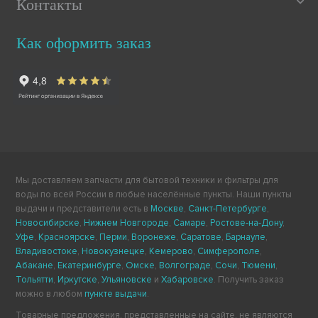
Контакты
Как оформить заказ
Мы доставляем запчасти для бытовой техники и фильтры для
воды по всей России в любые населённые пункты. Наши пункты
выдачи и представители есть в
Москве
,
Санкт-Петербурге
,
Новосибирске
,
Нижнем Новгороде
,
Самаре
,
Ростове-на-Дону
,
Уфе
,
Красноярске
,
Перми
,
Воронеже
,
Саратове
,
Барнауле
,
Владивостоке
,
Новокузнецке
,
Кемерово
,
Симферополе
,
Абакане
,
Екатеринбурге
,
Омске
,
Волгограде
,
Сочи
,
Тюмени
,
Тольятти
,
Иркутске
,
Ульяновске
и
Хабаровске
. Получить заказ
можно в любом
пункте выдачи
.
Товарные предложения, представленные на сайте, не являются