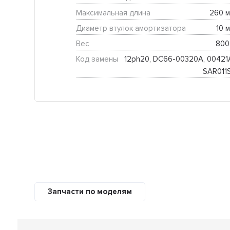
Максимальная длина
260 м
Диаметр втулок амортизатора
10 м
Вес
800 
Код замены
12ph20, DC66-00320A, 00421A
SAR011
Запчасти по моделям