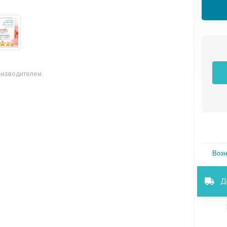
оизводителем.
Возн
Д