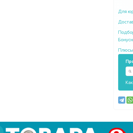
Для юр
Достав
Подбор
Бонусн
Плюсы/
Пр
Как