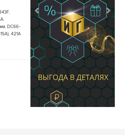
343F,
Предыдущий
Следующий
A.
мм, DC66-
1SA), 421A