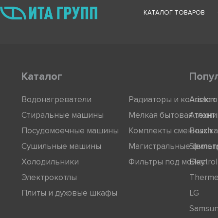
КАТАЛОГ ТОВАРОВ
Каталог
Попу
Водонагреватели
Радиаторы и конвект
Ariston
Стиральные машины
Мелкая бытовая техни
Атлант
Посудомоечные машины
Комплекты сменных к
Bosch
Сушильные машины
Магистральные фильт
Siemen
Холодильники
Фильтры под мойку
Electro
Электрокотлы
Therm
Плиты и духовые шкафы
LG
Samsu