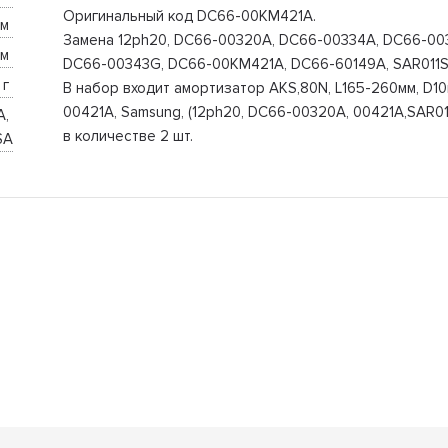
Оригинальный код DC66-00KM421A.
м 
Замена 12ph20, DC66-00320A, DC66-00334A, DC66-00
м 
DC66-00343G, DC66-00KM421A, DC66-60149A, SAR011S
г 
В набор входит амортизатор AKS,80N, L165-260мм, D10
00421A, Samsung, (12ph20, DC66-00320A, 00421A,SAR01
, 
в количестве 2 шт.
SA