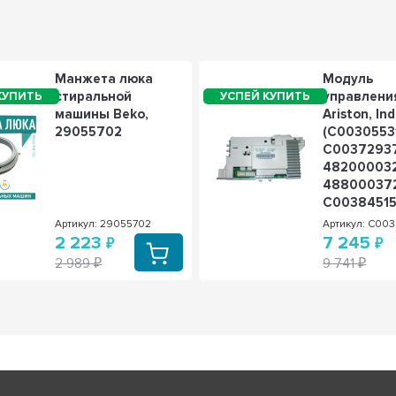
Манжета люка
Модуль
стиральной
управлени
машины Beko,
Ariston, Ind
29055702
(C0030553
C00372937
48200003
488000372
C0038451
Артикул: 29055702
Артикул: C003
2 223
7 245
2 989
9 741