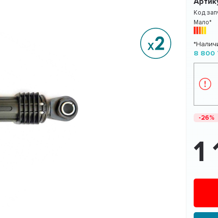
Артик
Код зап
Мало*
*Налич
8 800 
-26%
1