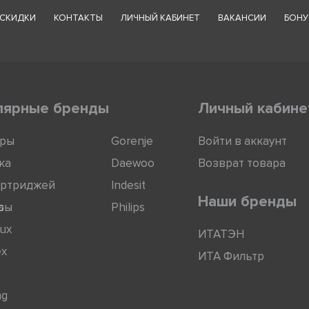
СКИДКИ
КОНТАКТЫ
ЛИЧНЫЙ КАБИНЕТ
ВАКАНСИИ
БОНУ
лярные бренды
Личный кабине
оры
Gorenje
Войти в аккаунт
ка
Daewoo
Возврат товара
артриджей
Indesit
Наши бренды
ры
s
Philips
lux
ИТАТЭН
ex
ИТА Фильтр
ng