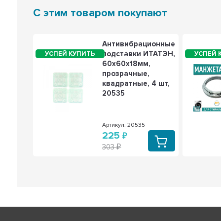
С этим товаром покупают
Антивибрационные
подставки ИТАТЭН,
60х60х18мм,
it,
прозрачные,
квадратные, 4 шт,
20535
12мм,
10,
2
Артикул: 20535
225
0WH-2
303