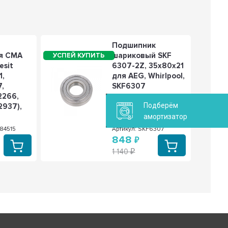
Подшипник
я СМА
шариковый SKF
esit
6307-2Z, 35х80х21
1,
для AEG, Whirlpool,
,
SKF6307
2266,
Подберём
937),
5
амортизатор
84515
Артикул: SKF6307
848
1 140