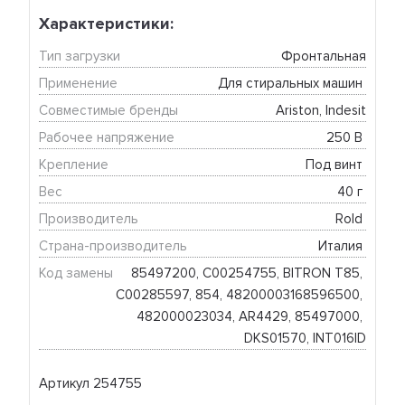
Характеристики:
Тип загрузки
Фронтальная
Применение
Для стиральных машин 
Совместимые бренды
Ariston, Indesit
Рабочее напряжение
250 В 
Крепление
Под винт 
Вес
40 г 
Производитель
Rold 
Страна-производитель
Италия 
Код замены
85497200, C00254755, BITRON T85, 
C00285597, 854, 48200003168596500, 
482000023034, AR4429, 85497000, 
DKS01570, INT016ID
Артикул 254755