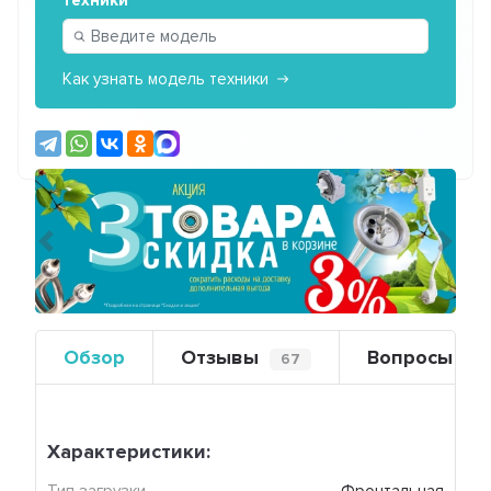
техники
Как узнать модель техники
Предыдущий
Сле
Обзор
Отзывы
Вопросы
67
0
Характеристики: