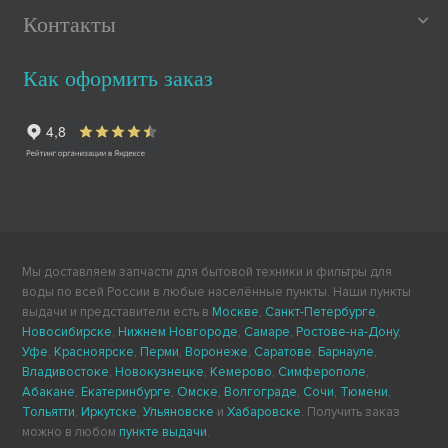
Контакты
Как оформить заказ
Мы доставляем запчасти для бытовой техники и фильтры для
воды по всей России в любые населённые пункты. Наши пункты
выдачи и представители есть в
Москве
,
Санкт-Петербурге
,
Новосибирске
,
Нижнем Новгороде
,
Самаре
,
Ростове-на-Дону
,
Уфе
,
Красноярске
,
Перми
,
Воронеже
,
Саратове
,
Барнауле
,
Владивостоке
,
Новокузнецке
,
Кемерово
,
Симферополе
,
Абакане
,
Екатеринбурге
,
Омске
,
Волгограде
,
Сочи
,
Тюмени
,
Тольятти
,
Иркутске
,
Ульяновске
и
Хабаровске
. Получить заказ
можно в любом
пункте выдачи
.