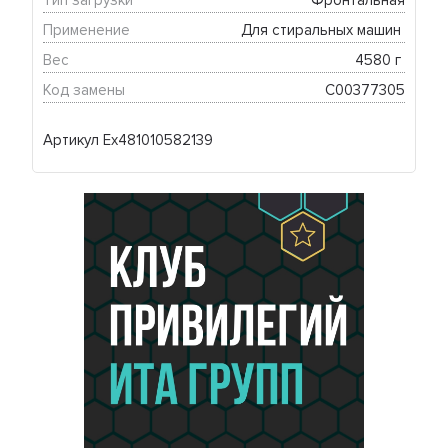
Тип загрузки
Фронтальная
Применение
Для стиральных машин 
Вес
4580 г 
Код замены
C00377305
Артикул Ex481010582139