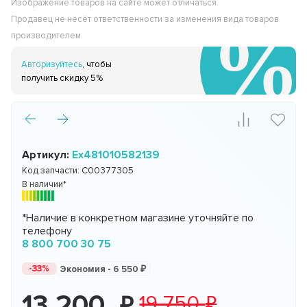
Изображение товаров на сайте может отличаться.
Продавец не несёт ответственности за изменения вида товаров
производителем.
Авторизуйтесь
, чтобы
получить скидку 5%
Артикул:
Ex481010582139
Код запчасти:
C00377305
В наличии*
*Наличие в конкретном магазине уточняйте по
телефону
8 800 700 30 75
-33%
Экономия -
6 550
13 200
19 750