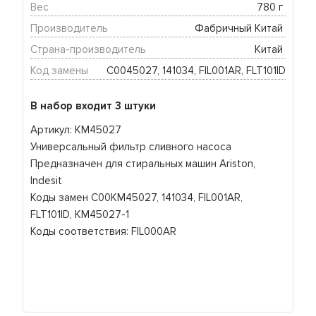
Вес
780 г 
Производитель
Фабричный Китай 
Страна-производитель
Китай 
Код замены
C0045027, 141034, FIL001AR, FLT101ID
В набор входит 3 штуки
Артикул: KM45027
Универсальный фильтр сливного насоса
Предназначен для стиральных машин Ariston,
Indesit
Коды замен C00KM45027, 141034, FIL001AR,
FLT101ID, KM45027-1
Коды соответствия: FIL000AR
Коды соответствия: FIL001AR КХ-000930
В набор входит фильтр сливного насоса, 3 шт.