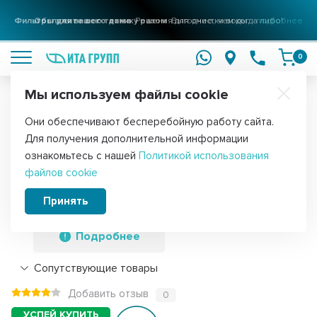
Фильтры для вашего дома
Решения для очистки воды
подробнее
0
Мы используем файлы cookie
Обратите внимание!
Они обеспечивают бесперебойную работу сайта.
Главная
Запчасти для стиральных машин
Фильтры для стиральн
Для получения дополнительной информации
Набор 3 шт Сливной фильтр для
ознакомьтесь с нашей
Политикой использования
файлов cookie
стиральной машины Indesit, Ariston,
Hotpoint-Ariston, KM45027
Принять
Подробнее
Сопутствующие товары
Добавить отзыв
0