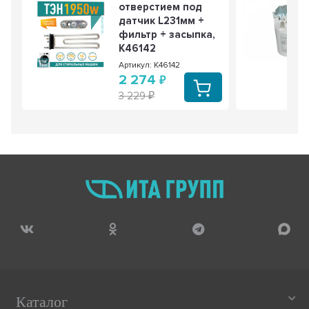
отверстием под
датчик L231мм +
фильтр + засыпка,
K46142
Артикул: K46142
2 274
3 229
Каталог