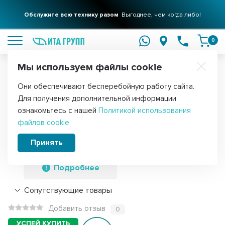
Обслужите всю технику разом
Выгоднее, чем когда либо!
подробнее
0
Мы используем файлы cookie
Обратите внимание!
Они обеспечивают бесперебойную работу сайта.
Главная
Запчасти для стиральных машин
Хомуты для стиральны
Для получения дополнительной информации
Набор 2 шт Хомут манжеты для
ознакомьтесь с нашей
Политикой использования
файлов cookie
стиральной машины Samsung D400мм,
KMDC91-12077G
Принять
Подробнее
Сопутствующие товары
Добавить отзыв
0