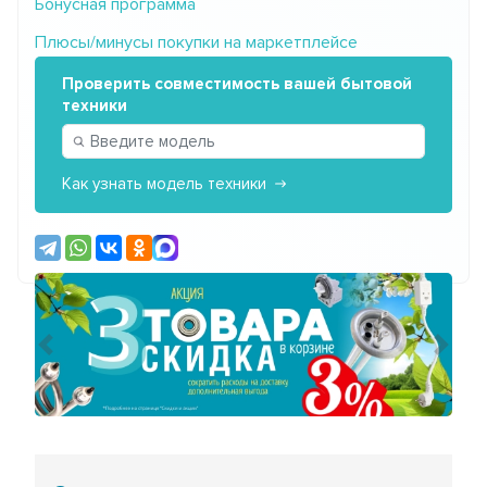
Бонусная программа
Плюсы/минусы покупки на маркетплейсе
Проверить совместимость вашей бытовой
техники
Как узнать модель техники
Предыдущий
Сле