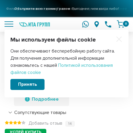
Фильтры для вашего дома
Решения для очистки воды
подробнее
0
Мы используем файлы cookie
Обратите внимание!
Они обеспечивают бесперебойную работу сайта.
Главная
Запчасти для стиральных машин
Электромагнитные кла
Для получения дополнительной информации
Клапан впускной, заливной, подачи
ознакомьтесь с нашей
Политикой использования
файлов cookie
воды для стиральной машины Ardo,
Bosch, Siemens, К031
Принять
Подробнее
Сопутствующие товары
Добавить отзыв
14