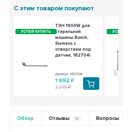
С этим товаром покупают
ТЭН 1900W для
стиральной
машины Bosch,
Siemens с
отверстием под
датчик, 182704i
Артикул: 182704i
1 692
2 275
Обзор
Отзывы
Вопросы
0
0