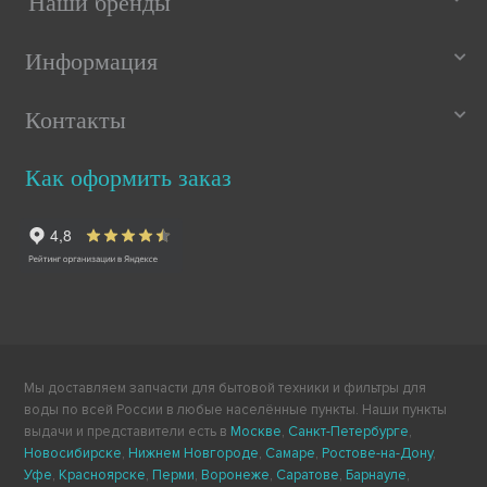
Наши бренды
Slim Diamond, Fuzzy, 6011-004024
793 РУБ
590 РУБ
Информация
5 из 5
Контакты
Как оформить заказ
Мы доставляем запчасти для бытовой техники и фильтры для
воды по всей России в любые населённые пункты. Наши пункты
выдачи и представители есть в
Москве
,
Санкт-Петербурге
,
Новосибирске
,
Нижнем Новгороде
,
Самаре
,
Ростове-на-Дону
,
Уфе
,
Красноярске
,
Перми
,
Воронеже
,
Саратове
,
Барнауле
,