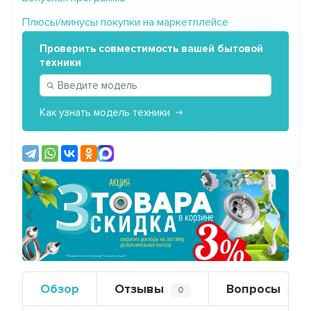
Плюсы/минусы покупки на маркетплейсе
Проверить совместимость вашей бытовой
техники
Как узнать модель техники
Предыдущий
Сле
Обзор
Отзывы
Вопросы
0
0