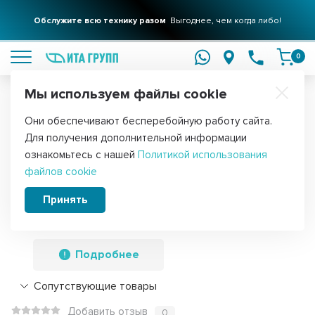
Обслужите всю технику разом
Выгоднее, чем когда либо!
подробнее
0
Мы используем файлы cookie
Обратите внимание!
Они обеспечивают бесперебойную работу сайта.
Главная
Запчасти для стиральных машин
Крестовины для стира
Для получения дополнительной информации
Крестовина барабана стиральной
ознакомьтесь с нашей
Политикой использования
файлов cookie
машины Midea, Hansa, Бирюса
подшипники 205 и 206,
Принять
12338100000348, 123348
Подробнее
Сопутствующие товары
Добавить отзыв
0